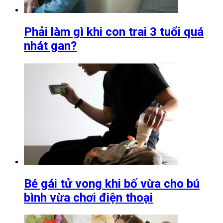
Phải làm gì khi con trai 3 tuổi quá
nhát gan?
Bé gái tử vong khi bố vừa cho bú
bình vừa chơi điện thoại