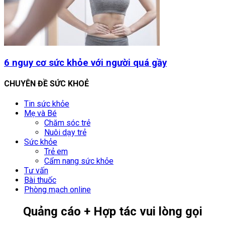
6 nguy cơ sức khỏe với người quá gầy
CHUYÊN ĐỀ SỨC KHOẺ
Tin sức khỏe
Mẹ và Bé
Chăm sóc trẻ
Nuôi dạy trẻ
Sức khỏe
Trẻ em
Cẩm nang sức khỏe
Tư vấn
Bài thuốc
Phòng mạch online
Quảng cáo + Hợp tác vui lòng gọi