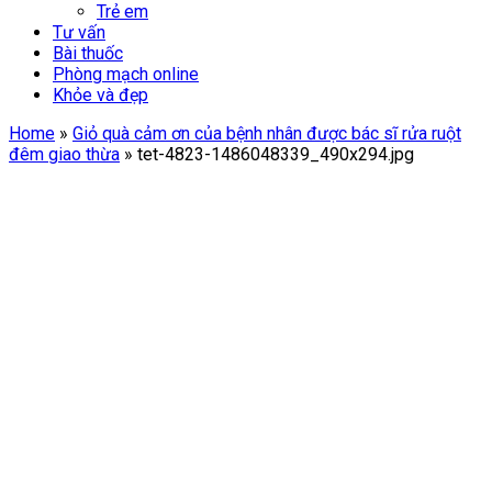
Trẻ em
Tư vấn
Bài thuốc
Phòng mạch online
Khỏe và đẹp
Home
»
Giỏ quà cảm ơn của bệnh nhân được bác sĩ rửa ruột
đêm giao thừa
»
tet-4823-1486048339_490x294.jpg