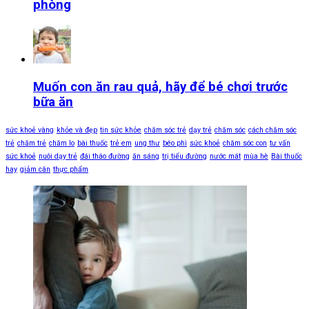
phòng
Muốn con ăn rau quả, hãy để bé chơi trước
bữa ăn
sức khoẻ vàng
khỏe và đẹp
tin sức khỏe
chăm sóc trẻ
dạy trẻ
chăm sóc
cách chăm sóc
trẻ
chăm trẻ
chăm lo
bài thuốc
trẻ em
ung thư
béo phì
sức khoẻ
chăm sóc con
tư vấn
sức khoẻ
nuôi dạy trẻ
đái tháo đường
ăn sáng
trị tiểu đường
nước mát
mùa hè
Bài thuốc
hay
giảm cân
thực phẩm