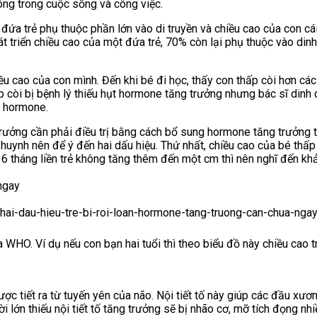
ông trong cuộc sống và công việc.
đứa trẻ phụ thuộc phần lớn vào di truyền và chiều cao của con c
 triển chiều cao của một đứa trẻ, 70% còn lại phụ thuộc vào dinh 
u cao của con mình. Đến khi bé đi học, thấy con thấp còi hơn cá
p còi bị bệnh lý thiếu hụt hormone tăng trưởng nhưng bác sĩ dinh
g hormone.
g trưởng cần phải điều trị bằng cách bổ sung hormone tăng trưởng 
huynh nên để ý đến hai dấu hiệu. Thứ nhất, chiều cao của bé thấ
ng 6 tháng liền trẻ không tăng thêm đến một cm thì nên nghĩ đến k
 WHO. Ví dụ nếu con bạn hai tuổi thì theo biểu đồ này chiều cao t
ược tiết ra từ tuyến yên của não. Nội tiết tố này giúp các đầu xươn
lớn thiếu nội tiết tố tăng trưởng sẽ bị nhão cơ, mỡ tích đọng nhi