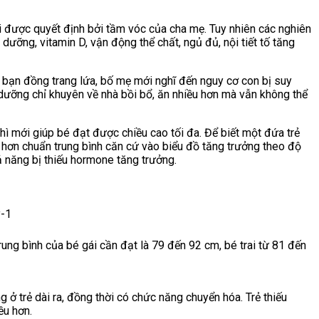
ái được quyết định bởi tầm vóc của cha mẹ. Tuy nhiên các nghiên
dưỡng, vitamin D, vận động thể chất, ngủ đủ, nội tiết tố tăng
c bạn đồng trang lứa, bố mẹ mới nghĩ đến nguy cơ con bị suy
 dưỡng chỉ khuyên về nhà bồi bổ, ăn nhiều hơn mà vẫn không thể
thì mới giúp bé đạt được chiều cao tối đa. Để biết một đứa trẻ
p hơn chuẩn trung bình căn cứ vào biểu đồ tăng trưởng theo độ
hả năng bị thiếu hormone tăng trưởng.
rung bình của bé gái cần đạt là 79 đến 92 cm, bé trai từ 81 đến
g ở trẻ dài ra, đồng thời có chức năng chuyển hóa. Trẻ thiếu
ều hơn.