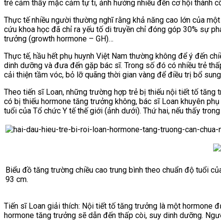
trẻ cảm thấy mặc cảm tự ti, ảnh hưởng nhiều đến cơ hội thành c
Thực tế nhiều người thường nghĩ rằng khả năng cao lớn của một 
cứu khoa học đã chỉ ra yếu tố di truyền chỉ đóng góp 30% sự phát
trưởng (growth hormone – GH)…
Thực tế, hầu hết phụ huynh Việt Nam thường không để ý đến chiề
dinh dưỡng và đưa đến gặp bác sĩ. Trong số đó có nhiều trẻ thấ
cải thiện tầm vóc, bỏ lỡ quãng thời gian vàng để điều trị bổ sun
Theo tiến sĩ Loan, những trường hợp trẻ bị thiếu nội tiết tố tăn
có bị thiếu hormone tăng trưởng không, bác sĩ Loan khuyên phụ 
tuổi của Tổ chức Y tế thế giới (ảnh dưới). Thứ hai, nếu thấy tro
Biểu đồ tăng trường chiều cao trung bình theo chuẩn độ tuổi của
93 cm.
Tiến sĩ Loan giải thích: Nội tiết tố tăng trưởng là một hormone đ
hormone tăng trưởng sẽ dẫn đến thấp còi, suy dinh dưỡng. Người 