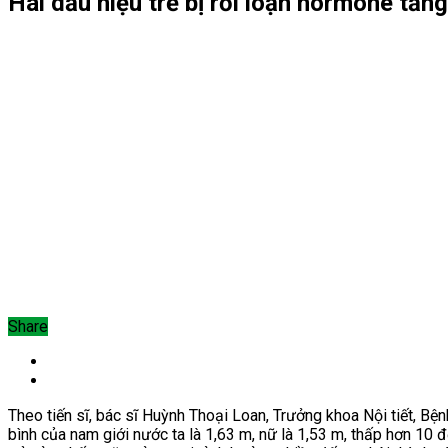
Hai dấu hiệu trẻ bị rối loạn hormone tă
Share
Theo tiến sĩ, bác sĩ Huỳnh Thoại Loan, Trưởng khoa Nội tiết, Bệ
bình của nam giới nước ta là 1,63 m, nữ là 1,53 m, thấp hơn 10