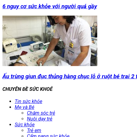
6 nguy cơ sức khỏe với người quá gầy
Ấu trùng giun đục thủng hàng chục lỗ ở ruột bé trai 2 
CHUYÊN ĐỀ SỨC KHOẺ
Tin sức khỏe
Mẹ và Bé
Chăm sóc trẻ
Nuôi dạy trẻ
Sức khỏe
Trẻ em
Cẩm nang sức khỏe