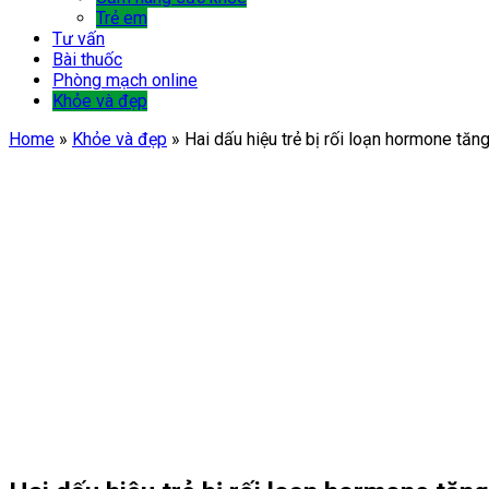
Trẻ em
Tư vấn
Bài thuốc
Phòng mạch online
Khỏe và đẹp
Home
»
Khỏe và đẹp
»
Hai dấu hiệu trẻ bị rối loạn hormone tă