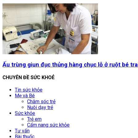
Ấu trùng giun đục thủng hàng chục lỗ ở ruột bé trai
CHUYÊN ĐỀ SỨC KHOẺ
Tin sức khỏe
Mẹ và Bé
Chăm sóc trẻ
Nuôi dạy trẻ
Sức khỏe
Trẻ em
Cẩm nang sức khỏe
Tư vấn
Bài thuốc