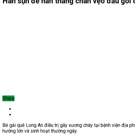
Hàn sụn để nắn thẳng chân vẹo đầu gối 
Share
Bé gái quê Long An điều trị gãy xương chày tại bệnh viện địa ph
hưởng lớn và sinh hoạt thường ngày.