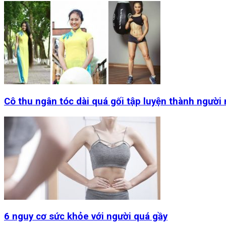
Cô thu ngân tóc dài quá gối tập luyện thành người
6 nguy cơ sức khỏe với người quá gầy