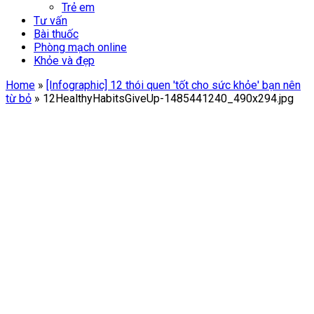
Trẻ em
Tư vấn
Bài thuốc
Phòng mạch online
Khỏe và đẹp
Home
»
[Infographic] 12 thói quen 'tốt cho sức khỏe' bạn nên
từ bỏ
»
12HealthyHabitsGiveUp-1485441240_490x294.jpg