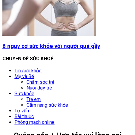
6 nguy cơ sức khỏe với người quá gầy
CHUYÊN ĐỀ SỨC KHOẺ
Tin sức khỏe
Mẹ và Bé
Chăm sóc trẻ
Nuôi dạy trẻ
Sức khỏe
Trẻ em
Cẩm nang sức khỏe
Tư vấn
Bài thuốc
Phòng mạch online