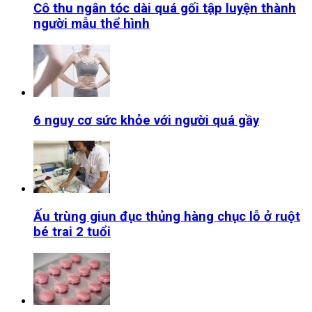
Cô thu ngân tóc dài quá gối tập luyện thành
người mẫu thể hình
6 nguy cơ sức khỏe với người quá gầy
Ấu trùng giun đục thủng hàng chục lỗ ở ruột
bé trai 2 tuổi