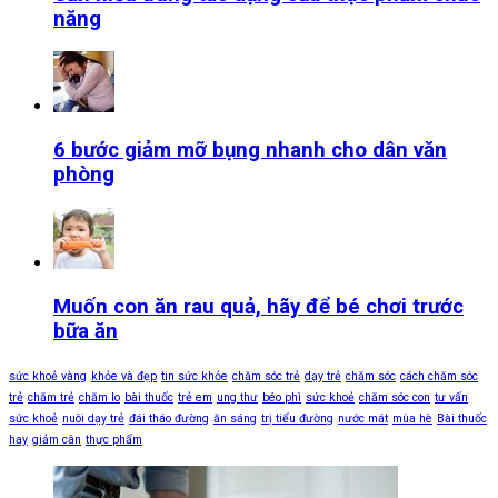
năng
6 bước giảm mỡ bụng nhanh cho dân văn
phòng
Muốn con ăn rau quả, hãy để bé chơi trước
bữa ăn
sức khoẻ vàng
khỏe và đẹp
tin sức khỏe
chăm sóc trẻ
dạy trẻ
chăm sóc
cách chăm sóc
trẻ
chăm trẻ
chăm lo
bài thuốc
trẻ em
ung thư
béo phì
sức khoẻ
chăm sóc con
tư vấn
sức khoẻ
nuôi dạy trẻ
đái tháo đường
ăn sáng
trị tiểu đường
nước mát
mùa hè
Bài thuốc
hay
giảm cân
thực phẩm