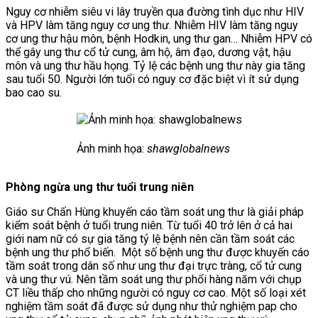
Nguy cơ nhiễm siêu vi lây truyền qua đường tình dục như HIV
và HPV làm tăng nguy cơ ung thư. Nhiễm HIV làm tăng nguy
cơ ung thư hậu môn, bệnh Hodkin, ung thư gan… Nhiễm HPV có
thể gây ung thư cổ tử cung, âm hộ, âm đạo, dương vật, hậu
môn và ung thư hầu họng. Tỷ lệ các bệnh ung thư này gia tăng
sau tuổi 50. Người lớn tuổi có nguy cơ đặc biệt vì ít sử dụng
bao cao su.
Ảnh minh họa:
shawglobalnews
Phòng ngừa ung thư tuổi trung niên
Giáo sư Chấn Hùng khuyến cáo t
ầm soát ung thư là giải pháp
kiểm soát bệnh ở tuổi trung niên. T
ừ tuổi 40 trở lên ở cả hai
giới nam nữ có sự gia tăng tỷ lệ bệnh nên cần tầm soát các
bệnh ung thư phổ biến.
Một số bệnh ung thư được khuyến cáo
tầm soát trong dân số như ung thư đại trực tràng, cổ tử cung
và ung thư vú. Nên tầm soát ung thư phổi hàng năm với chụp
CT liều thấp cho những người có nguy cơ cao. Một số loại xét
nghiệm tầm soát đã được sử dụng như thử nghiệm pap cho