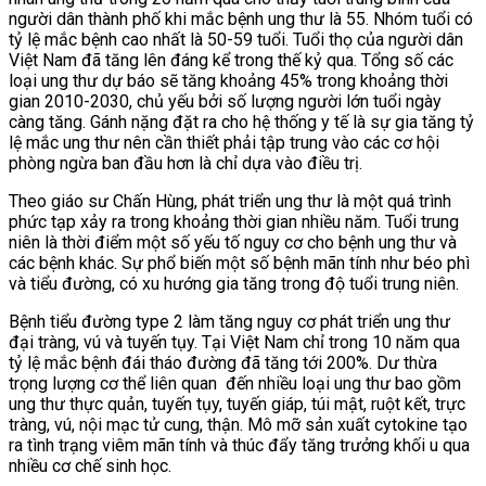
người dân thành phố khi mắc bệnh ung thư là 55. N
hóm tuổi có
tỷ lệ mắc bệnh cao nhất là 50-59 tuổi. T
uổi thọ của người dân
Việt Nam đã tăng lên đáng kể trong thế kỷ qua.
Tổng số các
loại ung thư dự báo sẽ tăng khoảng 45% trong khoảng thời
gian 2010-2030, chủ yếu bởi số lượng người lớn tuổi ngày
càng tăng.
Gánh nặng đặt ra cho hệ thống y tế là sự gia tăng tỷ
lệ mắc ung thư nên cần thiết phải tập trung vào các cơ hội
phòng ngừa ban đầu hơn là chỉ dựa vào điều trị.
Theo giáo sư Chấn Hùng, phát triển ung thư là một quá trình
phức tạp xảy ra trong khoảng thời gian nhiều năm.
Tuổi trung
niên là thời điểm một số yếu tố nguy cơ cho bệnh ung thư và
các bệnh khác. Sự phổ biến một số bệnh mãn tính như béo phì
và tiểu đường, có xu hướng gia tăng trong độ tuổi trung niên.
Bệnh tiểu đường type 2 làm tăng nguy cơ phát triển ung thư
đại tràng, vú và tuyến tụy. Tại Việt Nam chỉ trong 10 năm qua
tỷ lệ mắc bệnh đái tháo đường đã tăng tới 200%. Dư thừa
trọng lượng cơ thể liên quan
đến nhiều loại ung thư bao gồm
ung thư thực quản, tuyến tụy, tuyến giáp, túi mật, ruột kết, trực
tràng, vú, nội mạc tử cung, thận. Mô mỡ sản xuất cytokine tạo
ra tình trạng viêm mãn tính và thúc đẩy tăng trưởng khối u qua
nhiều cơ chế sinh học.