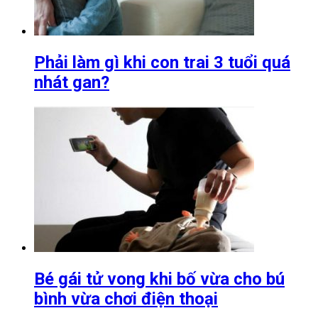
Phải làm gì khi con trai 3 tuổi quá
nhát gan?
Bé gái tử vong khi bố vừa cho bú
bình vừa chơi điện thoại