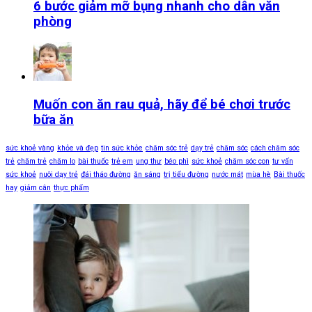
6 bước giảm mỡ bụng nhanh cho dân văn
phòng
Muốn con ăn rau quả, hãy để bé chơi trước
bữa ăn
sức khoẻ vàng
khỏe và đẹp
tin sức khỏe
chăm sóc trẻ
dạy trẻ
chăm sóc
cách chăm sóc
trẻ
chăm trẻ
chăm lo
bài thuốc
trẻ em
ung thư
béo phì
sức khoẻ
chăm sóc con
tư vấn
sức khoẻ
nuôi dạy trẻ
đái tháo đường
ăn sáng
trị tiểu đường
nước mát
mùa hè
Bài thuốc
hay
giảm cân
thực phẩm