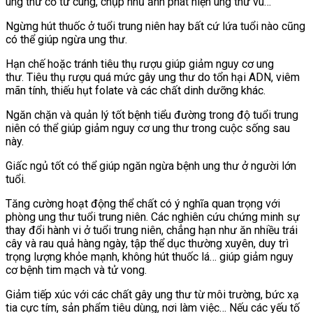
ung thư cổ tử cung, chụp nhũ ảnh phát hiện ung thư vú…
Ngừng hút thuốc ở tuổi trung niên hay bất cứ lứa tuổi nào cũng
có thể giúp ngừa ung thư.
Hạn chế hoặc tránh tiêu thụ rượu giúp giảm nguy cơ ung
thư.
Tiêu thụ rượu quá mức gây ung thư do tổn hại ADN, viêm
mãn tính, thiếu hụt folate và các chất dinh dưỡng khác.
Ngăn chặn và quản lý tốt bệnh tiểu đường trong độ tuổi trung
niên có thể giúp giảm nguy cơ ung thư trong cuộc sống sau
này.
Giấc ngủ tốt có thể giúp ngăn ngừa bệnh ung thư ở người lớn
tuổi.
Tăng cường hoạt động thể chất có ý nghĩa quan trọng với
phòng ung thư tuổi trung niên.
Các nghiên cứu chứng minh sự
thay đổi hành vi ở tuổi trung niên, chẳng hạn như ăn nhiều trái
cây và rau quả hàng ngày, tập thể dục thường xuyên, duy trì
trọng lượng khỏe mạnh, không hút thuốc lá… giúp giảm nguy
cơ bệnh tim mạch và tử vong.
Giảm tiếp xúc với các chất gây ung thư từ môi trường, bức xạ
tia cực tím, sản phẩm tiêu dùng, nơi làm việc…
Nếu các yếu tố