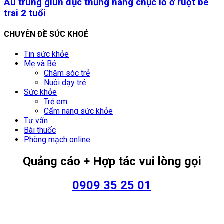
Ấu trùng giun đục thủng hàng chục lỗ ở ruột bé
trai 2 tuổi
CHUYÊN ĐỀ SỨC KHOẺ
Tin sức khỏe
Mẹ và Bé
Chăm sóc trẻ
Nuôi dạy trẻ
Sức khỏe
Trẻ em
Cẩm nang sức khỏe
Tư vấn
Bài thuốc
Phòng mạch online
Quảng cáo + Hợp tác vui lòng gọi
0909 35 25 01