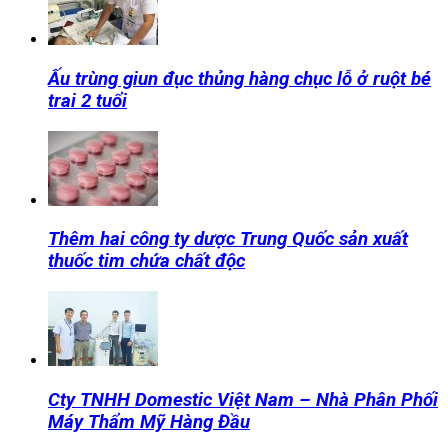
Ấu trùng giun đục thủng hàng chục lỗ ở ruột bé
trai 2 tuổi
Thêm hai công ty dược Trung Quốc sản xuất
thuốc tim chứa chất độc
Cty TNHH Domestic Việt Nam – Nhà Phân Phối
Máy Thẩm Mỹ Hàng Đầu