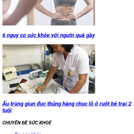
6 nguy cơ sức khỏe với người quá gầy
Ấu trùng giun đục thủng hàng chục lỗ ở ruột bé trai 2
tuổi
CHUYÊN ĐỀ SỨC KHOẺ