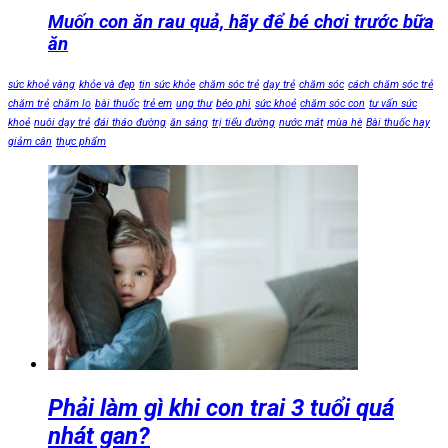
Muốn con ăn rau quả, hãy để bé chơi trước bữa
ăn
sức khoẻ vàng
khỏe và đẹp
tin sức khỏe
chăm sóc trẻ
dạy trẻ
chăm sóc
cách chăm sóc trẻ
chăm trẻ
chăm lo
bài thuốc
trẻ em
ung thư
béo phì
sức khoẻ
chăm sóc con
tư vấn sức
khoẻ
nuôi dạy trẻ
đái tháo đường
ăn sáng
trị tiểu đường
nước mát
mùa hè
Bài thuốc hay
giảm cân
thực phẩm
Phải làm gì khi con trai 3 tuổi quá
nhát gan?