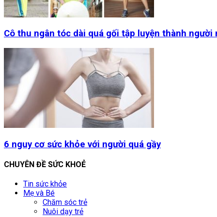
Cô thu ngân tóc dài quá gối tập luyện thành người
6 nguy cơ sức khỏe với người quá gầy
CHUYÊN ĐỀ SỨC KHOẺ
Tin sức khỏe
Mẹ và Bé
Chăm sóc trẻ
Nuôi dạy trẻ