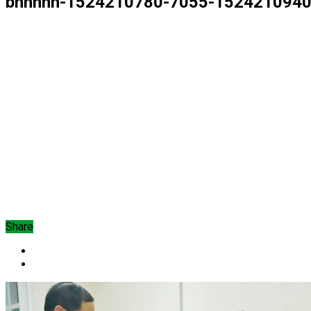
bnhnhn-1524210780-7055-1524210940
Share