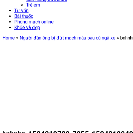
Trẻ em
Tư vấn
Bài thuốc
Phòng mạch online
Khỏe và đẹp
Home
»
Người đàn ông bị đứt mạch máu sau cú ngã xe
»
bnhnh