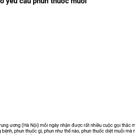
xô yêu cầu phun thuốc muỗi
Trung ương (Hà Nội) mỗi ngày nhận được rất nhiều cuộc gọi thắc 
ng bệnh, phun thuốc gì, phun như thế nào, phun thuốc diệt muỗi m