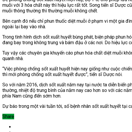
muỗi với 3 hóa chất này thì hiệu lực rất tốt. Song tiến sĩ Dược
muỗi thông thường thì thường muỗi không chết.
Bên cạnh đó nếu chỉ phun thuốc diệt muỗi ở phạm vi một gia đình
ngoài lại bay vào nhà.
Trong tình hình dịch sốt xuất huyết bùng phát, biện pháp phun h
đang bay trong không trung và bám đậu ở các nơi. Do hiệu lực củ
Tuy vậy các chuyên gia khuyến cáo phun hóa chất diệt muỗi không
quanh nhà.
“Việc phòng chống sốt xuất huyết hiện nay giống như cuộc chiến
thì mới phòng chống sốt xuất huyết được”, tiến sĩ Dược nói.
So với năm 2016, dịch sốt xuất năm nay tại nước ta diễn biến ph
thường, nhiệt độ trung bình của năm nay cao hơn so với các nă
phía Nam cũng đến sớm hơn.
Dự báo trong một vài tuần tới, số bệnh nhân sốt xuất huyết tại cá
Share