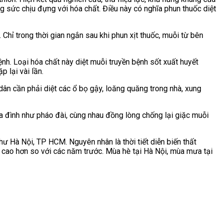
ng sức chịu đựng với hóa chất. Điều này có nghĩa phun thuốc diệt
Chỉ trong thời gian ngắn sau khi phun xịt thuốc, muỗi từ bên
nh. Loại hóa chất này diệt muỗi truyền bệnh sốt xuất huyết
 lại vài lần.
dân cần phải diệt các ổ bọ gậy, loăng quăng trong nhà, xung
ia đình như pháo đài, cùng nhau đồng lòng chống lại giặc muỗi
hư Hà Nội, TP HCM. Nguyên nhân là thời tiết diễn biến thất
 cao hơn so với các năm trước. Mùa hè tại Hà Nội, mùa mưa tại