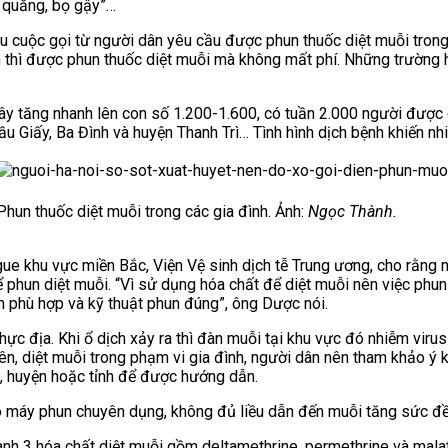
g quăng, bọ gậy”…
 cuộc gọi từ người dân yêu cầu được phun thuốc diệt muỗi trong
 thì được phun thuốc diệt muỗi mà không mất phí. Những trường h
đây tăng nhanh lên con số 1.200-1.600, có tuần 2.000 người được
u Giấy, Ba Đình và huyện Thanh Trì…
Tình hình dịch bệnh khiến nh
Phun thuốc diệt muỗi trong các gia đình. Ảnh:
Ngọc Thành.
ue khu vực miền Bắc, Viện Vệ sinh dịch tễ Trung ương, cho rằng 
hun diệt muỗi. “Vì sử dụng hóa chất để diệt muỗi nên việc phun x
n phù hợp và kỹ thuật phun đúng”, ông Dược nói.
thực địa. Khi ổ dịch xảy ra thì đàn muỗi tại khu vực đó nhiễm viru
ên, diệt muỗi trong phạm vi gia đình, người dân nên tham khảo ý 
n, huyện hoặc tỉnh để được hướng dẫn.
máy phun chuyên dụng, không đủ liều dẫn đến muỗi tăng sức đề k
ành 3 hóa chất diệt muỗi gồm deltamethrine, permethrine và malat