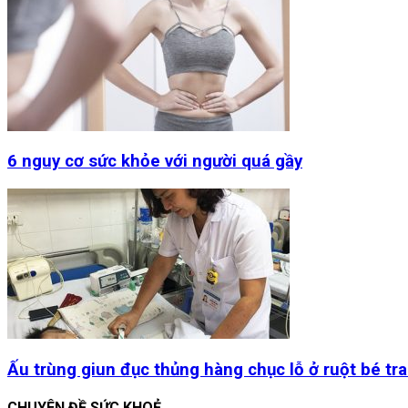
6 nguy cơ sức khỏe với người quá gầy
Ấu trùng giun đục thủng hàng chục lỗ ở ruột bé trai
CHUYÊN ĐỀ SỨC KHOẺ