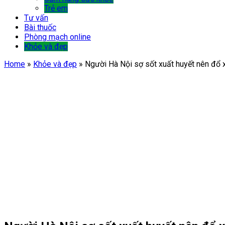
Trẻ em
Tư vấn
Bài thuốc
Phòng mạch online
Khỏe và đẹp
Home
»
Khỏe và đẹp
»
Người Hà Nội sợ sốt xuất huyết nên đổ 