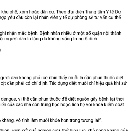
 khu phố, xóm hoặc dân cư. Theo đại diện Trung tâm Y tế Dự
ợp yêu cầu còn lại nhân viên y tế dự phòng sẽ tư vấn cụ thể
 ghi nhận mắc bệnh. Bệnh nhân nhiều ở một số quận nội thành
iều người dân lo lắng
dù không sống trong ổ dịch.
người dân k
hông phải cứ nhìn thấy muỗi là cần phun thuốc diệt
ịt cần phải có chỉ định. Tác dụng diệt muỗi chỉ hiệu quả khi sử
s dengue, vì thế cần phun thuốc để diệt nguồn gây bệnh tại thời
kiến của các nhà côn trùng học hoặc liên hệ với khoa kiểm soát
háng, vô tình làm muỗi khỏe hơn trong tương lai”.
hion. Hiện kết quả nghiên cứu, thử hiệu lực, khả năng kháng của