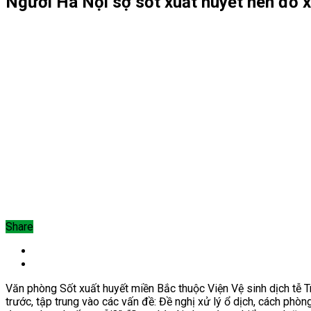
Người Hà Nội sợ sốt xuất huyết nên đổ 
Share
Văn phòng Sốt xuất huyết miền Bắc thuộc Viện Vệ sinh dịch tễ 
trước, tập trung vào các vấn đề: Đề nghị xử lý ổ dịch, cách phò