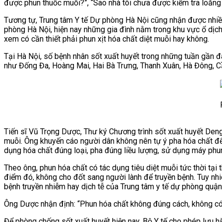
được phun thuốc muỗi?”, “Sao nhà tôi chưa được kiểm tra loăn
Tương tự, Trung tâm Y tế Dự phòng Hà Nội cũng nhận được nhiều
phòng Hà Nội, hiện nay những gia đình nằm trong khu vực ổ dịch
xem có cần thiết phải phun xịt hóa chất diệt muỗi hay không.
Tại Hà Nội, số bệnh nhân sốt xuất huyết trong những tuần gần 
như Đống Đa, Hoàng Mai, Hai Bà Trưng, Thanh Xuân, Hà Đông, Cầ
Tiến sĩ Vũ Trọng Dược, Thư ký Chương trình sốt xuất huyết Deng
muỗi. Ông khuyến cáo người dân không nên tự ý pha hóa chất để p
dụng hóa chất đúng loại, pha đúng liều lượng, sử dụng máy phu
Theo ông, phun hóa chất có tác dụng tiêu diệt muỗi tức thời tại 
điểm đó, không cho đốt sang người lành để truyền bệnh.
Tuy nhi
bệnh truyền nhiễm hay dịch tễ của Trung tâm y tế dự phòng quậ
Ông Dược nhận định: “Phun hóa chất không đúng cách, không có 
Để phòng chống sốt xuất huyết hiện nay, Bộ Y tế cho phép lưu h