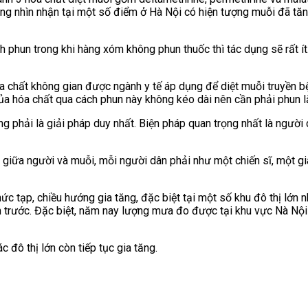
 cũng nhìn nhận tại một số điểm ở Hà Nội có hiện tượng muỗi đã tă
 phun trong khi hàng xóm không phun thuốc thì tác dụng sẽ rất ít. 
óa chất không gian được ngành y tế áp dụng để diệt muỗi truyền bệ
a hóa chất qua cách phun này không kéo dài nên cần phải phun lặp
 phải là giải pháp duy nhất. Biện pháp quan trọng nhất là người 
 giữa người và muỗi, mỗi người dân phải như một chiến sĩ, một g
ức tạp, chiều hướng gia tăng, đặc biệt tại một số khu đô thị lớn n
m trước. Đặc biệt, năm nay lượng mưa đo được tại khu vực Nà Nội
c đô thị lớn còn tiếp tục gia tăng.