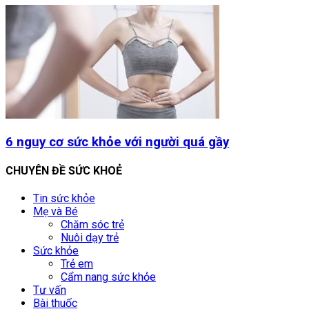
6 nguy cơ sức khỏe với người quá gầy
CHUYÊN ĐỀ SỨC KHOẺ
Tin sức khỏe
Mẹ và Bé
Chăm sóc trẻ
Nuôi dạy trẻ
Sức khỏe
Trẻ em
Cẩm nang sức khỏe
Tư vấn
Bài thuốc