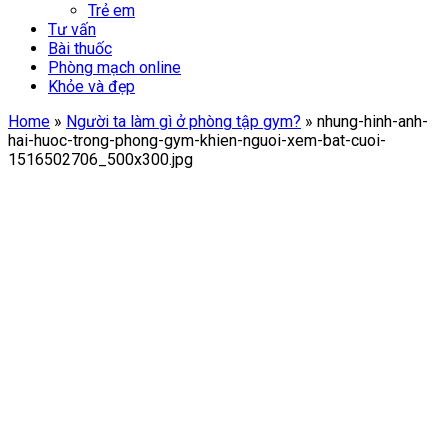
Trẻ em
Tư vấn
Bài thuốc
Phòng mạch online
Khỏe và đẹp
Home
»
Người ta làm gì ở phòng tập gym?
»
nhung-hinh-anh-
hai-huoc-trong-phong-gym-khien-nguoi-xem-bat-cuoi-
1516502706_500x300.jpg