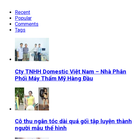
Recent
Popular
Comments
Tags
Cty TNHH Domestic Việt Nam – Nhà Phân
Phối Máy Thẩm Mỹ Hàng Đầu
Cô thu ngân tóc dài quá gối tập luyện thành
người mẫu thể hình