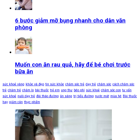
6 bước giảm mỡ bụng nhanh cho dân văn
phòng
Muốn con ăn rau quả, hãy để bé chơi trước
bữa ăn
sức khoẻ vàng
khỏe và đẹp
tin sức khỏe
chăm sóc trẻ
dạy trẻ
chăm sóc
cách chăm sóc
trẻ
chăm trẻ
chăm lo
bài thuốc
trẻ em
ung thư
béo phì
sức khoẻ
chăm sóc con
tư vấn
sức khoẻ
nuôi dạy trẻ
đái tháo đường
ăn sáng
trị tiểu đường
nước mát
mùa hè
Bài thuốc
hay
giảm cân
thực phẩm