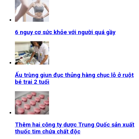
6 nguy cơ sức khỏe với người quá gầy
Ấu trùng giun đục thủng hàng chục lỗ ở ruột
bé trai 2 tuổi
Thêm hai công ty dược Trung Quốc sản xuất
thuốc tim chứa chất độc