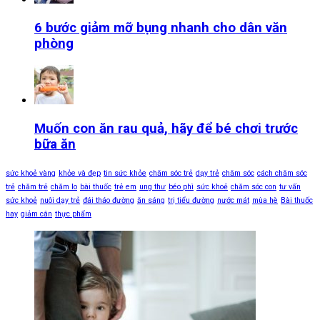
6 bước giảm mỡ bụng nhanh cho dân văn
phòng
Muốn con ăn rau quả, hãy để bé chơi trước
bữa ăn
sức khoẻ vàng
khỏe và đẹp
tin sức khỏe
chăm sóc trẻ
dạy trẻ
chăm sóc
cách chăm sóc
trẻ
chăm trẻ
chăm lo
bài thuốc
trẻ em
ung thư
béo phì
sức khoẻ
chăm sóc con
tư vấn
sức khoẻ
nuôi dạy trẻ
đái tháo đường
ăn sáng
trị tiểu đường
nước mát
mùa hè
Bài thuốc
hay
giảm cân
thực phẩm