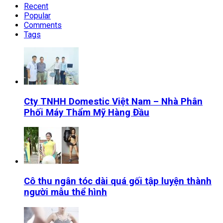
Recent
Popular
Comments
Tags
Cty TNHH Domestic Việt Nam – Nhà Phân
Phối Máy Thẩm Mỹ Hàng Đầu
Cô thu ngân tóc dài quá gối tập luyện thành
người mẫu thể hình