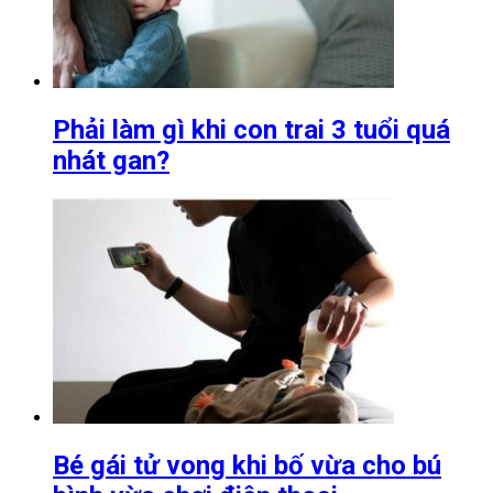
Phải làm gì khi con trai 3 tuổi quá
nhát gan?
Bé gái tử vong khi bố vừa cho bú