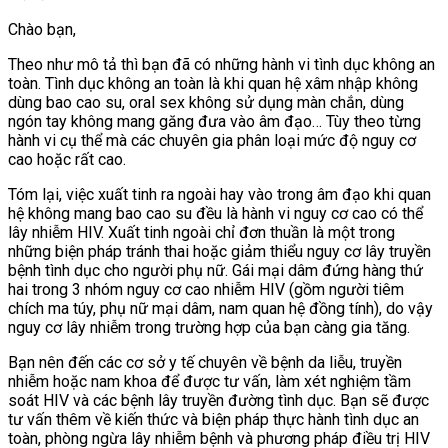
Chào bạn,
Theo như mô tả thì bạn đã có những hành vi tình dục không an
toàn. Tình dục không an toàn là khi quan hệ xâm nhập không
dùng bao cao su, oral sex không sử dụng màn chắn, dùng
ngón tay không mang găng đưa vào âm đạo… Tùy theo từng
hành vi cụ thể mà các chuyên gia phân loại mức độ nguy cơ
cao hoặc rất cao.
Tóm lại, việc xuất tinh ra ngoài hay vào trong âm đạo khi quan
hệ không mang bao cao su đều là hành vi nguy cơ cao có thể
lây nhiễm HIV. Xuất tinh ngoài chỉ đơn thuần là một trong
những biện pháp tránh thai hoặc giảm thiểu nguy cơ lây truyền
bệnh tình dục cho người phụ nữ. Gái mại dâm đứng hàng thứ
hai trong 3 nhóm nguy cơ cao nhiễm HIV (gồm người tiêm
chích ma túy, phụ nữ mại dâm, nam quan hệ đồng tính), do vậy
nguy cơ lây nhiễm trong trường hợp của bạn càng gia tăng.
Bạn nên đến các cơ sở y tế chuyên về bệnh da liễu, truyền
nhiễm hoặc nam khoa để được tư vấn, làm xét nghiệm tầm
soát HIV và các bệnh lây truyền đường tình dục. Bạn sẽ được
tư vấn thêm về kiến thức và biện pháp
thực hành tình dục an
toàn,
phòng ngừa lây nhiễm bệnh và phương pháp điều trị HIV