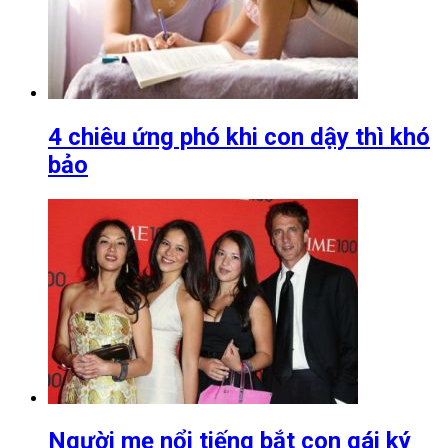
4 chiêu ứng phó khi con dậy thì khó
bảo
Người mẹ nổi tiếng bắt con gái ký