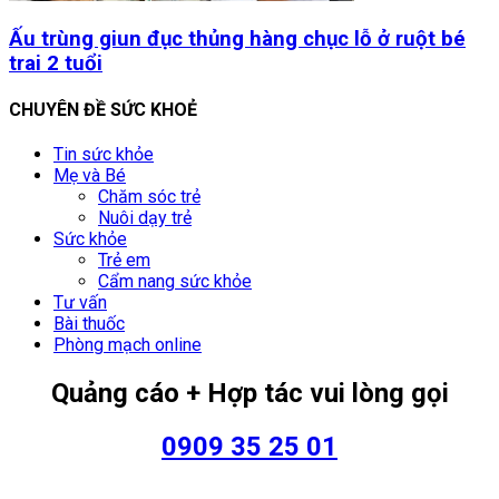
Ấu trùng giun đục thủng hàng chục lỗ ở ruột bé
trai 2 tuổi
CHUYÊN ĐỀ SỨC KHOẺ
Tin sức khỏe
Mẹ và Bé
Chăm sóc trẻ
Nuôi dạy trẻ
Sức khỏe
Trẻ em
Cẩm nang sức khỏe
Tư vấn
Bài thuốc
Phòng mạch online
Quảng cáo + Hợp tác vui lòng gọi
0909 35 25 01