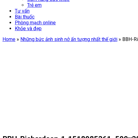
Trẻ em
Tư vấn
Bài thuốc
Phòng mạch online
Khỏe và đẹp
Home
»
Những bức ảnh sinh nở ấn tượng nhất thế giới
»
BBH-Ri