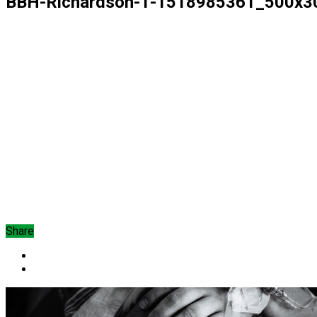
BBH-Richardson-1-1518985361_500x30
Share