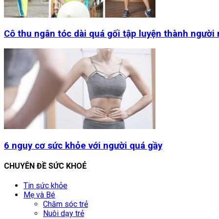
Cô thu ngân tóc dài quá gối tập luyện thành người
6 nguy cơ sức khỏe với người quá gầy
CHUYÊN ĐỀ SỨC KHOẺ
Tin sức khỏe
Mẹ và Bé
Chăm sóc trẻ
Nuôi dạy trẻ