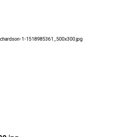
chardson-1-1518985361_500x300.jpg