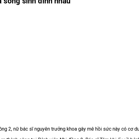
 song sinh dính nhau
ồng 2, nữ bác sĩ nguyên trưởng khoa gây mê hồi sức này có cơ du