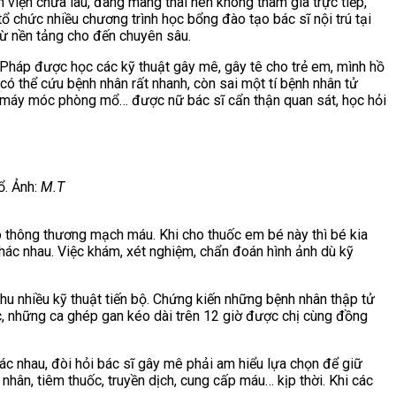
 viện chưa lâu, đang mang thai nên không tham gia trực tiếp,
tổ chức nhiều chương trình học bổng đào tạo bác sĩ nội trú tại
 từ nền tảng cho đến chuyên sâu.
a Pháp được học các kỹ thuật gây mê, gây tê cho trẻ em, mình hồ
có thể cứu bệnh nhân rất nhanh, còn sai một tí bệnh nhân tử
trí máy móc phòng mổ… được nữ bác sĩ cẩn thận quan sát, học hỏi
ổ. Ảnh:
M.T
có thông thương mạch máu. Khi cho thuốc em bé này thì bé kia
khác nhau. Việc khám, xét nghiệm, chẩn đoán hình ảnh dù kỹ
hu nhiều kỹ thuật tiến bộ. Chứng kiến những bệnh nhân thập tử
c, những ca ghép gan kéo dài trên 12 giờ được chị cùng đồng
ác nhau, đòi hỏi bác sĩ gây mê phải am hiểu lựa chọn để giữ
hân, tiêm thuốc, truyền dịch, cung cấp máu… kịp thời. Khi các