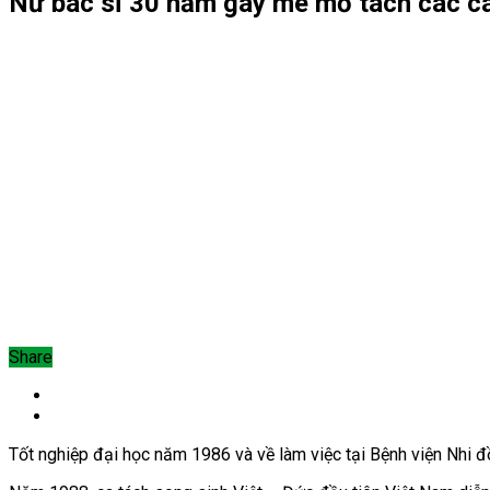
Nữ bác sĩ 30 năm gây mê mổ tách các ca
Share
Tốt nghiệp đại học năm 1986 và về làm việc tại Bệnh viện Nhi đ