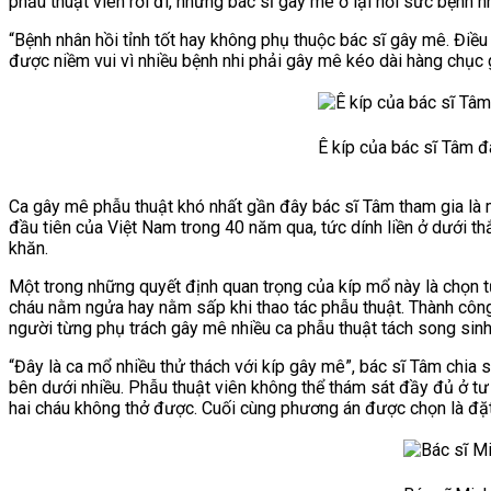
phẫu thuật viên rời đi, những bác sĩ gây mê ở lại hồi sức bệnh nh
“Bệnh nhân hồi tỉnh tốt hay không phụ thuộc bác sĩ gây mê. Điều
được niềm vui vì nhiều bệnh nhi phải gây mê kéo dài hàng chục gi
Ê kíp của bác sĩ Tâm đ
Ca gây mê phẫu thuật khó nhất gần đây bác sĩ Tâm tham gia là m
đầu tiên của Việt Nam trong 40 năm qua, tức dính liền ở dưới t
khăn.
Một trong những quyết định quan trọng của kíp mổ này là chọn t
cháu nằm ngửa hay nằm sấp khi thao tác phẫu thuật. Thành công 
người từng phụ trách gây mê nhiều ca phẫu thuật tách song sinh 
“Đây là ca mổ nhiều thử thách với kíp gây mê”, bác sĩ Tâm chia
bên dưới nhiều. Phẫu thuật viên không thể thám sát đầy đủ ở tư
hai cháu không thở được. Cuối cùng phương án được chọn là đặt h