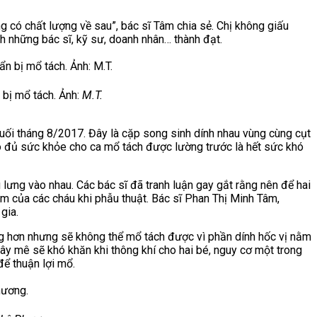
g có chất lượng về sau”, bác sĩ Tâm chia sẻ. Chị không giấu
nh những bác sĩ, kỹ sư, doanh nhân… thành đạt.
 bị mổ tách. Ảnh:
M.T.
uối tháng 8/2017. Đây là cặp song sinh dính nhau vùng cùng cụt
có đủ sức khỏe cho ca mổ tách được lường trước là hết sức khó
lưng vào nhau. Các bác sĩ đã tranh luận gay gắt rằng nên để hai
m của các cháu khi phẫu thuật. Bác sĩ Phan Thị Minh Tâm,
gia.
àng hơn nhưng sẽ không thể mổ tách được vì phần dính hốc vị nằm
ây mê sẽ khó khăn khi thông khí cho hai bé, nguy cơ một trong
để thuận lợi mổ.