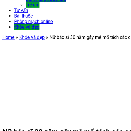
Trẻ em
Tư vấn
Bài thuốc
Phòng mạch online
Khỏe và đẹp
Home
»
Khỏe và đẹp
»
Nữ bác sĩ 30 năm gây mê mổ tách các c