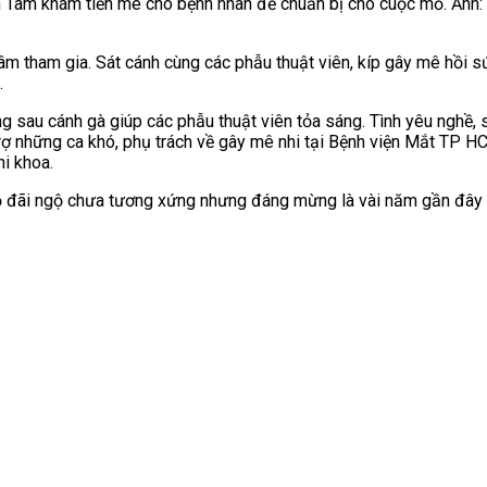
h Tâm khám tiền mê cho bệnh nhân để chuẩn bị cho cuộc mổ. Ảnh:
Tâm tham gia. Sát cánh cùng các phẫu thuật viên, kíp gây mê hồi
.
g sau cánh gà giúp các phẫu thuật viên tỏa sáng. Tình yêu nghề,
 trợ những ca khó, phụ trách về gây mê nhi tại Bệnh viện Mắt TP H
hi khoa.
 độ đãi ngộ chưa tương xứng nhưng đáng mừng là vài năm gần đây 