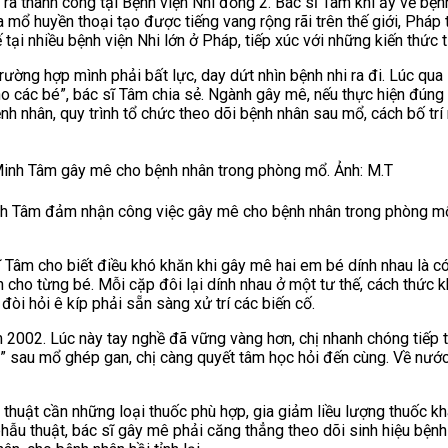
a thành công tại Bệnh viện Nhi đồng 2. Bác sĩ Tâm khi ấy về bệnh
 mổ huyền thoại tạo được tiếng vang rộng rãi trên thế giới, Pháp 
tại nhiều bệnh viện Nhi lớn ở Pháp, tiếp xúc với những kiến thức
rường hợp mình phải bất lực, day dứt nhìn bệnh nhi ra đi. Lúc qu
ho các bé”, bác sĩ Tâm chia sẻ. Ngành gây mê, nếu thực hiện đúng 
ệnh nhân, quy trình tổ chức theo dõi bệnh nhân sau mổ, cách bố 
nh Tâm đảm nhận công việc gây mê cho bệnh nhân trong phòng m
sĩ Tâm cho biết điều khó khăn khi gây mê hai em bé dính nhau là 
n cho từng bé. Mỗi cặp đôi lại dính nhau ở một tư thế, cách thức 
đòi hỏi ê kíp phải sẵn sàng xử trí các biến cố.
 2002. Lúc này tay nghề đã vững vàng hơn, chị nhanh chóng tiếp t
” sau mổ ghép gan, chị càng quyết tâm học hỏi đến cùng. Về nướ
thuật cần những loại thuốc phù hợp, gia giảm liều lượng thuốc kh
ẫu thuật, bác sĩ gây mê phải căng thẳng theo dõi sinh hiệu bệnh n