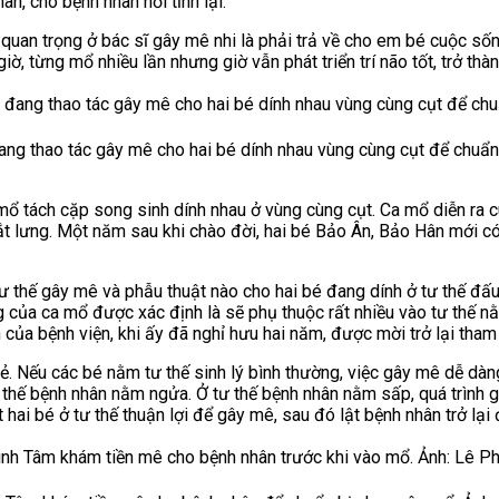
ân, cho bệnh nhân hồi tỉnh lại.
 quan trọng ở bác sĩ gây mê nhi là phải trả về cho em bé cuộc sốn
ờ, từng mổ nhiều lần nhưng giờ vẫn phát triển trí não tốt, trở thà
ang thao tác gây mê cho hai bé dính nhau vùng cùng cụt để chuẩn
ổ tách cặp song sinh dính nhau ở vùng cùng cụt. Ca mổ diễn ra c
hắt lưng. Một năm sau khi chào đời, hai bé Bảo Ân, Bảo Hân mới 
ư thế gây mê và phẫu thuật nào cho hai bé đang dính ở tư thế đấu 
của ca mổ được xác định là sẽ phụ thuộc rất nhiều vào tư thế nằ
của bệnh viện, khi ấy đã nghỉ hưu hai năm, được mời trở lại tham 
 sẻ. Nếu các bé nằm tư thế sinh lý bình thường, việc gây mê dễ d
 thế bệnh nhân nằm ngửa. Ở tư thế bệnh nhân nằm sấp, quá trình g
ai bé ở tư thế thuận lợi để gây mê, sau đó lật bệnh nhân trở lại 