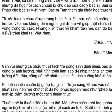
Năm 1988, ca tách song sinh Việt – Đức đầu tiên Việt Nam diễn r
nhưng đã học hỏi cách chuẩn bị chu đáo của các y bác sĩ. Sau ca
Pháp cho bác sĩ Việt Nam. Bác sĩ Tâm tham gia khóa học thực tế 
“Trước kia do chưa được trang bị nhiều kiến thức nên có những t
hởi lao vào học không dám ngơi nghỉ để trở về giúp thật nhiều c
vong trong tích tắc. Những kiến thức về khám tiền mê, dặn dò b
để về triển khai tại Việt Nam.
Bác sĩ Mi
Gắn với những ca phẫu thuật tách trẻ song sinh dính nhau, bác 
cũng bị ảnh hưởng, phải tính toán làm sao để nhịp nhàng, an toà
lưỡng đến đâu, cũng có thể phát sinh nhiều tình huống khó khăn, 
Khi bệnh viện chuẩn bị ghép tạng, chị được sang Bỉ học vào năm
nhất sinh, hôn mê chờ chết đã hồi phục ngoạn mục như “phép lạ
nghiệp đảm đương một cách thuần thục.
Thuốc mê là thuốc độc cho cơ thể. Mỗi bệnh nhân, mỗi loại phẫu 
người bệnh vượt qua cuộc mổ một cách an toàn. Suốt quá trình ph