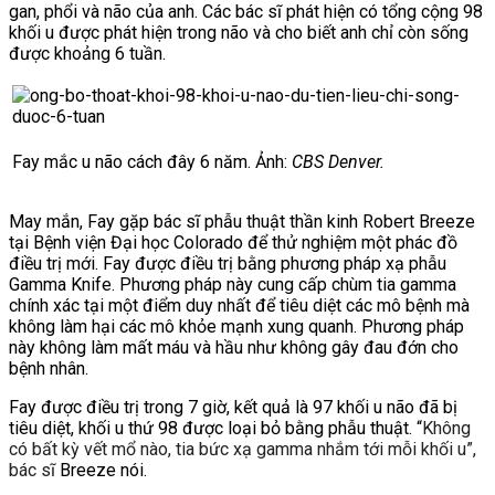
gan, phổi và não của anh. Các bác sĩ phát hiện có tổng cộng 98
khối u được phát hiện trong não và
cho biết anh chỉ còn sống
được khoảng 6 tuần.
Fay mắc u não cách đây 6 năm. Ảnh:
CBS Denver.
May mắn, Fay gặp bác sĩ phẫu thuật thần kinh Robert Breeze
tại Bệnh viện Đại học Colorado để thử nghiệm một phác đồ
điều trị mới. Fay
được điều trị bằng phương pháp xạ phẫu
Gamma Knife. Phương pháp này
cung cấp chùm tia gamma
chính xác tại một điểm duy nhất để tiêu diệt các mô bệnh mà
không làm hại các mô khỏe mạnh xung quanh. Phương pháp
này không làm mất máu và hầu như không gây đau đớn cho
bệnh nhân.
Fay được điều trị trong 7 giờ, kết quả là 97 khối u não đã bị
tiêu diệt, khối u thứ 98 được loại bỏ bằng phẫu thuật.
“
Không
có bất kỳ vết mổ nào, tia bức xạ gamma nhắm tới mỗi khối u”,
bác sĩ
Breeze nói.