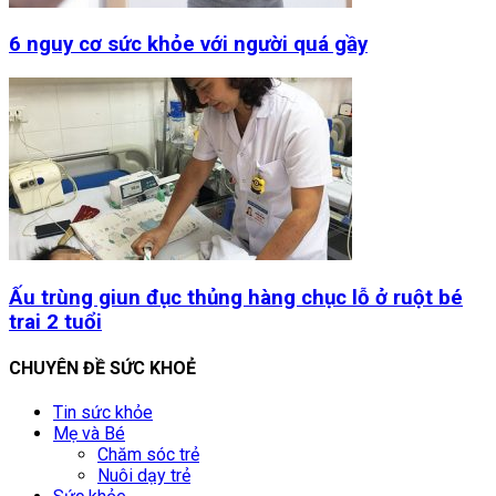
6 nguy cơ sức khỏe với người quá gầy
Ấu trùng giun đục thủng hàng chục lỗ ở ruột bé
trai 2 tuổi
CHUYÊN ĐỀ SỨC KHOẺ
Tin sức khỏe
Mẹ và Bé
Chăm sóc trẻ
Nuôi dạy trẻ