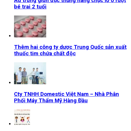
Ấu trùng giun đục thủng hàng chục lỗ ở ruột
bé trai 2 tuổi
Thêm hai công ty dược Trung Quốc sản xuất
thuốc tim chứa chất độc
Cty TNHH Domestic Việt Nam – Nhà Phân
Phối Máy Thẩm Mỹ Hàng Đầu