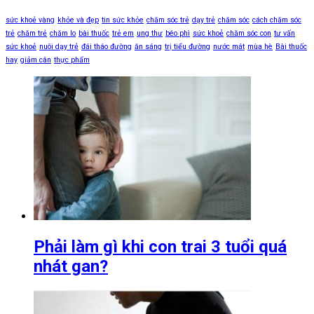
sức khoẻ vàng
khỏe và đẹp
tin sức khỏe
chăm sóc trẻ
dạy trẻ
chăm sóc
cách chăm sóc
trẻ
chăm trẻ
chăm lo
bài thuốc
trẻ em
ung thư
béo phì
sức khoẻ
chăm sóc con
tư vấn
sức khoẻ
nuôi dạy trẻ
đái tháo đường
ăn sáng
trị tiểu đường
nước mát
mùa hè
Bài thuốc
hay
giảm cân
thực phẩm
Phải làm gì khi con trai 3 tuổi quá
nhát gan?