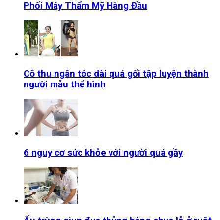
Phối Máy Thẩm Mỹ Hàng Đầu
Cô thu ngân tóc dài quá gối tập luyện thành
người mẫu thể hình
6 nguy cơ sức khỏe với người quá gầy