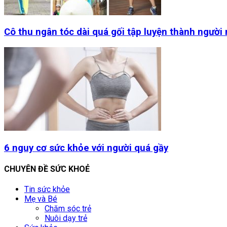
Cô thu ngân tóc dài quá gối tập luyện thành người
6 nguy cơ sức khỏe với người quá gầy
CHUYÊN ĐỀ SỨC KHOẺ
Tin sức khỏe
Mẹ và Bé
Chăm sóc trẻ
Nuôi dạy trẻ