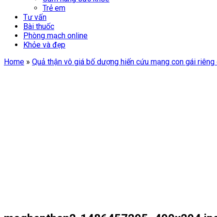
Trẻ em
Tư vấn
Bài thuốc
Phòng mạch online
Khỏe và đẹp
Home
»
Quả thận vô giá bố dượng hiến cứu mạng con gái riêng