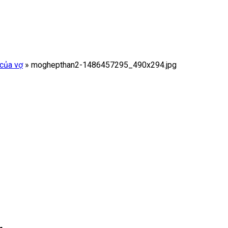
 của vợ
»
moghepthan2-1486457295_490x294.jpg