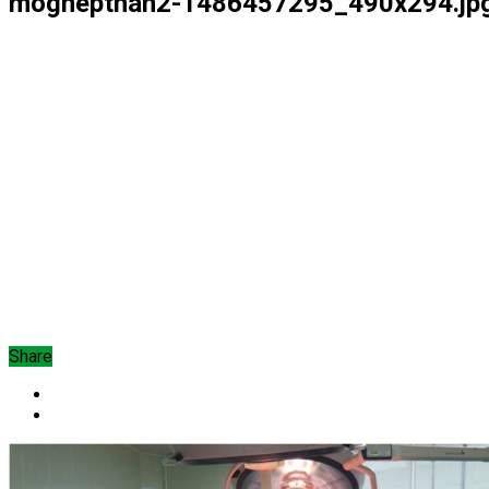
moghepthan2-1486457295_490x294.jp
Share