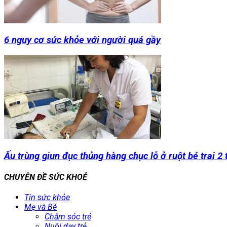
6 nguy cơ sức khỏe với người quá gầy
Ấu trùng giun đục thủng hàng chục lỗ ở ruột bé trai 2 
CHUYÊN ĐỀ SỨC KHOẺ
Tin sức khỏe
Mẹ và Bé
Chăm sóc trẻ
Nuôi dạy trẻ