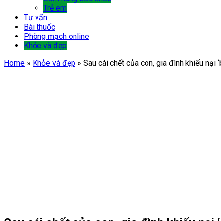
Trẻ em
Tư vấn
Bài thuốc
Phòng mạch online
Khỏe và đẹp
Home
»
Khỏe và đẹp
»
Sau cái chết của con, gia đình khiếu nại 