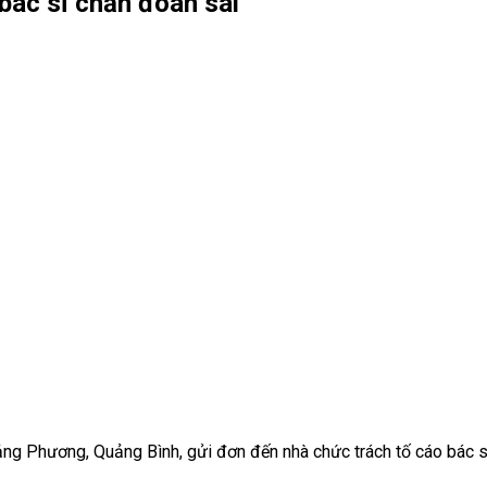
‘bác sĩ chẩn đoán sai’
ảng Phương, Quảng Bình, gửi đơn đến nhà chức trách tố cáo bác s