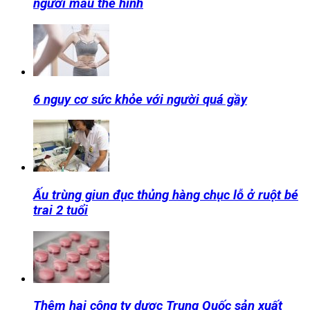
người mẫu thể hình
6 nguy cơ sức khỏe với người quá gầy
Ấu trùng giun đục thủng hàng chục lỗ ở ruột bé
trai 2 tuổi
Thêm hai công ty dược Trung Quốc sản xuất