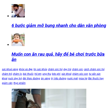
6 bước giảm mỡ bụng nhanh cho dân văn phòng
Muốn con ăn rau quả, hãy để bé chơi trước bữa
ăn
sức khoẻ vàng
khỏe và đẹp
tin sức khỏe
chăm sóc trẻ
dạy trẻ
chăm sóc
cách chăm sóc trẻ
chăm trẻ
chăm lo
bài thuốc
trẻ em
ung thư
béo phì
sức khoẻ
chăm sóc con
tư vấn sức
khoẻ
nuôi dạy trẻ
đái tháo đường
ăn sáng
trị tiểu đường
nước mát
mùa hè
Bài thuốc hay
giảm cân
thực phẩm