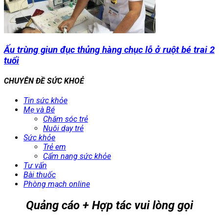
Ấu trùng giun đục thủng hàng chục lỗ ở ruột bé trai 2
tuổi
CHUYÊN ĐỀ SỨC KHOẺ
Tin sức khỏe
Mẹ và Bé
Chăm sóc trẻ
Nuôi dạy trẻ
Sức khỏe
Trẻ em
Cẩm nang sức khỏe
Tư vấn
Bài thuốc
Phòng mạch online
Quảng cáo + Hợp tác vui lòng gọi