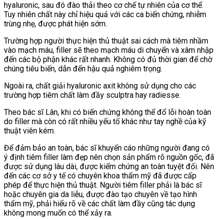
hyaluronic, sau đó đào thải theo cơ chế tự nhiên của cơ thể.
Tuy nhiên chất này chỉ hiệu quả với các ca biến chứng, nhiễm
trùng nhẹ, được phát hiện sớm.
Trường hợp người thực hiện thủ thuật sai cách mà tiêm nhầm
vào mạch máu, filler sẽ theo mạch máu di chuyển và xâm nhập
đến các bộ phận khác rất nhanh. Không có đủ thời gian để chờ
chúng tiêu biến, dẫn đến hậu quả nghiêm trọng.
Ngoài ra, chất
giải hyaluronic axit
không sử dụng cho các
trường hợp tiêm chất làm đầy sculptra hay radiesse.
Theo bác sĩ Lân, khi có biến chứng không thể đổ lỗi hoàn toàn
do filler mà còn có rất nhiều yếu tố khác như tay nghề của kỹ
thuật viên kém.
Để đảm bảo an toàn, bác sĩ khuyến cáo những người đang có
ý định tiêm filler làm đẹp nên chọn sản phẩm rõ nguồn gốc, đã
được sử dụng lâu dài, được kiểm chứng an toàn tuyệt đối. Nên
đến các cơ sở y tế có chuyên khoa thẩm mỹ đã được cấp
phép để thực hiện thủ thuật. Người tiêm filler phải là bác sĩ
hoặc chuyên gia da liễu, được đào tạo chuyên về tạo hình
thẩm mỹ, phải hiểu rõ về các chất làm đầy cũng tác dụng
không mong muốn có thể xảy ra.