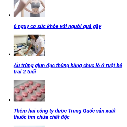
6 nguy cơ sức khỏe với người quá gầy
Ấu trùng giun đục thủng hàng chục lỗ ở ruột bé
trai 2 tuổi
Thêm hai công ty dược Trung Quốc sản xuất
thuốc tim chứa chất độc