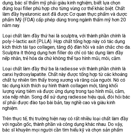
dụng, bác sĩ thẩm mỹ phải giàu kinh nghiệm, biết lựa chọn
đúng loại filler phù hợp cho từng vùng cơ thể khác biệt. Chất
làm đầy hyaluronic axit đã được
Cơ quan thực phẩm và dược
phẩm Mỹ (FDA) cấp phép dùng trong ngành thẩm mỹ hơn 20
năm nay.
Loại chất làm đầy thứ hai là sculptra, với thành phần chính là
poly-l-lactic axit (PLLA). Hợp chất tổng hợp này có tác dụng
kích thích tái tạo collagen, tăng độ đàn hồi và săn chắc cho da.
Sculptra ít thông dụng hơn filler do chỉ có tác dụng làm đầy
nếp nhăn, trẻ hóa da chứ không thể tạo hình mũi, môi, cằm.
Loại chất làm đầy thứ ba là radiesse với thành phần chính là
canxi hydroxylapatite. Chất này được tổng hợp từ các khoáng
chất tự nhiên tìm thấy trong xương và răng của người. Nó có
tác dụng kích thích sự hình thành collagen mới, tăng khối
lượng vùng tiêm và được ứng dụng trong tạo hình mũi, cằm,
xóa nếp nhăn. Song để sử dụng radiesse hiệu quả, đòi hỏi bác
sĩ phải được đào tạo bài bản, tay nghề cao và giàu kinh
nghiệm.
Trên thực tế, thị trường hiện nay có rất nhiều loại chất làm đầy
với nguồn gốc, thành phần và công dụng khác nhau. Do vậy,
bác sĩ khuyên mọi người cần tìm hiểu kỹ và chọn sản phẩm