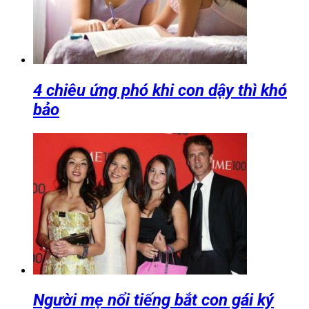
4 chiêu ứng phó khi con dậy thì khó
bảo
Người mẹ nổi tiếng bắt con gái ký