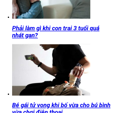
Phải làm gì khi con trai 3 tuổi quá
nhát gan?
Bé gái tử vong khi bố vừa cho bú bình
vừa chơi điện thoại