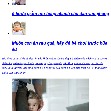
6 bước giảm mỡ bụng nhanh cho dân văn phòng
Muốn con ăn rau quả, hãy để bé chơi trước bữa
ăn
sức khoẻ vàng
khỏe và đẹp
tin sức khỏe
chăm sóc trẻ
dạy trẻ
chăm sóc
cách chăm sóc trẻ
chăm trẻ
chăm lo
bài thuốc
trẻ em
ung thư
béo phì
sức khoẻ
chăm sóc con
tư vấn sức
khoẻ
nuôi dạy trẻ
đái tháo đường
ăn sáng
trị tiểu đường
nước mát
mùa hè
Bài thuốc hay
giảm cân
thực phẩm