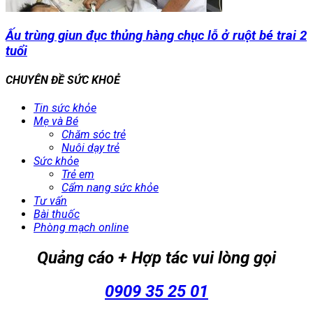
Ấu trùng giun đục thủng hàng chục lỗ ở ruột bé trai 2
tuổi
CHUYÊN ĐỀ SỨC KHOẺ
Tin sức khỏe
Mẹ và Bé
Chăm sóc trẻ
Nuôi dạy trẻ
Sức khỏe
Trẻ em
Cẩm nang sức khỏe
Tư vấn
Bài thuốc
Phòng mạch online
Quảng cáo + Hợp tác vui lòng gọi
0909 35 25 01