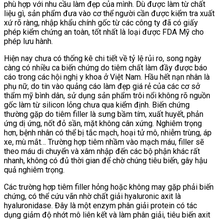
phù hợp với nhu cầu làm đẹp của mình. Dù được làm từ chất
liệu gì, sản phẩm đưa vào cơ thể người cần được kiểm tra xuất
xứ rõ ràng, nhập khẩu chính gốc từ các công ty đã có giấy
phép kiểm chứng an toàn, tốt nhất là loại được FDA Mỹ cho
phép lưu hành.
Hiện nay chưa có thống kê chi tiết về tỷ lệ rủi ro, song ngày
càng có nhiều ca biến chứng do tiêm chất làm đầy được báo
cáo trong các hội nghị y khoa ở Việt Nam. Hầu hết nạn nhân là
phụ nữ, do tin vào quảng cáo làm đẹp giá rẻ của các cơ sở
thẩm mỹ bình dân, sử dụng sản phẩm trôi nổi không rõ nguồn
gốc làm từ silicon lỏng chưa qua kiểm định. Biến chứng
thường gặp do tiêm filler là sưng bầm tím, xuất huyết, phản
ứng dị ứng, nốt đỏ sần, mặt không cân xứng. Nghiêm trọng
hơn, bệnh nhân có thể bị tắc mạch, hoại tử mô, nhiễm trùng, áp
xe, mù mắt… T
rường hợp tiêm nhầm vào mạch máu, filler sẽ
theo máu di chuyển và xâm nhập đến các bộ phận khác rất
nhanh, không có đủ thời gian để chờ chúng tiêu biến, gây hậu
quả nghiêm trọng.
Các trường hợp tiêm filler hỏng hoặc không may gặp phải biến
chứng, có thể cứu vãn nhờ chất giải hyaluronic axit là
hyaluronidase. Đây là một enzym phân giải protein có tác
dụng giảm độ nhớt mô liên kết và làm phân giải, tiêu biến axit