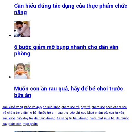
Cần hiểu đúng tác dụng của thực phẩm chức
năng
6 bước giảm mỡ bụng nhanh cho dân văn
phòng
Muốn con ăn rau quả, hãy để bé chơi trước
bữa ăn
sức khoẻ vàng
khỏe và đẹp
tin sức khỏe
chăm sóc trẻ
dạy trẻ
chăm sóc
cách chăm sóc
trẻ
chăm trẻ
chăm lo
bài thuốc
trẻ em
ung thư
béo phì
sức khoẻ
chăm sóc con
tư vấn
sức khoẻ
nuôi dạy trẻ
đái tháo đường
ăn sáng
trị tiểu đường
nước mát
mùa hè
Bài thuốc
hay
giảm cân
thực phẩm