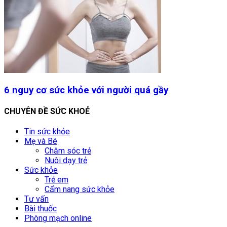
6 nguy cơ sức khỏe với người quá gầy
CHUYÊN ĐỀ SỨC KHOẺ
Tin sức khỏe
Mẹ và Bé
Chăm sóc trẻ
Nuôi dạy trẻ
Sức khỏe
Trẻ em
Cẩm nang sức khỏe
Tư vấn
Bài thuốc
Phòng mạch online