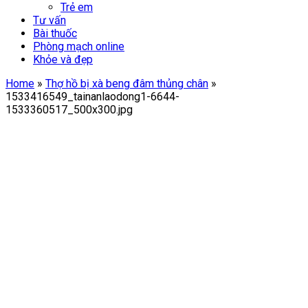
Trẻ em
Tư vấn
Bài thuốc
Phòng mạch online
Khỏe và đẹp
Home
»
Thợ hồ bị xà beng đâm thủng chân
»
1533416549_tainanlaodong1-6644-
1533360517_500x300.jpg