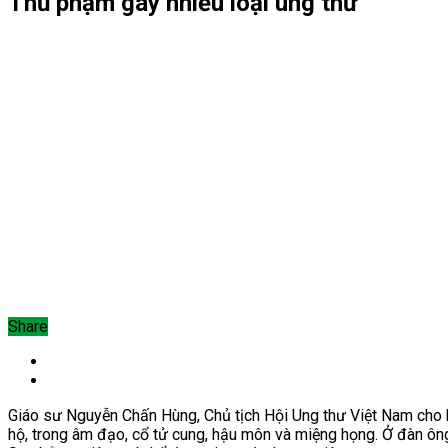
Thủ phạm gây nhiều loại ung thư
Share
Giáo sư Nguyễn Chấn Hùng, Chủ tịch Hội Ung thư Việt Nam cho b
hộ, trong âm đạo, cổ tử cung, hậu môn và miệng họng. Ở đàn ông