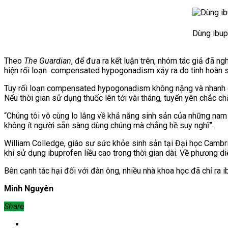
Dùng ibupr
Theo
The Guardian
, để đưa ra kết luận trên, nhóm tác giả đã n
hiện rối loạn
compensated hypogonadism xảy ra do tinh hoàn sả
Tuy rối loạn
compensated hypogonadism không nặng và nhanh chóng
Nếu thời gian sử dụng thuốc lên tới vài tháng, tuyến yên chắc c
“Chúng tôi vô cùng lo lắng về khả năng sinh sản của những nam 
không ít người sẵn sàng dùng chúng mà chẳng hề suy nghĩ”.
William Colledge, giáo sư sức khỏe sinh sản tại Đại học Cambr
khi sử dụng ibuprofen liều cao trong thời gian dài. Về phương di
Bên cạnh tác hại đối với đàn ông, nhiều nhà khoa học đã chỉ ra
i
Minh Nguyên
Share