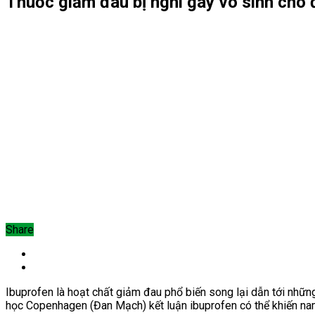
Thuốc giảm đau bị nghi gây vô sinh cho
Share
Ibuprofen là hoạt chất giảm đau phổ biến song lại dẫn tới nhữn
học
Copenhagen (Đan Mạch)
kết luận ibuprofen có thể khiến na