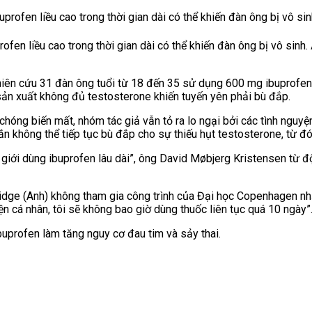
ofen liều cao trong thời gian dài có thể khiến đàn ông bị vô sinh.
ghiên cứu 31 đàn ông tuổi từ 18 đến 35 sử dụng 600 mg ibuprofen h
n xuất không đủ testosterone khiến tuyến yên phải bù đắp.
 biến mất, nhóm tác giả vẫn tỏ ra lo ngại bởi các tình nguyện v
hắn không thể tiếp tục
bù đắp cho sự thiếu hụt testosterone, từ đó
giới dùng ibuprofen lâu dài”, ông
David Møbjerg Kristensen từ độ
idge (Anh) không tham gia công trình của Đại học
Copenhagen
nh
ện cá nhân, tôi sẽ không bao giờ dùng thuốc liên tục quá 10 ngày”
buprofen làm tăng nguy cơ đau tim và sảy thai.