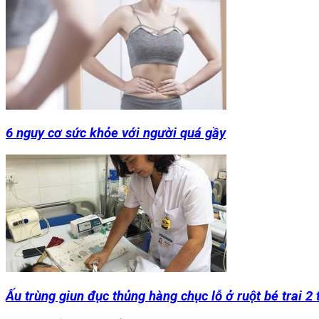
6 nguy cơ sức khỏe với người quá gầy
Ấu trùng giun đục thủng hàng chục lỗ ở ruột bé trai 2 