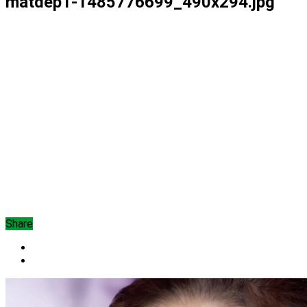
matdep1-1485776699_490x294.jpg
Share