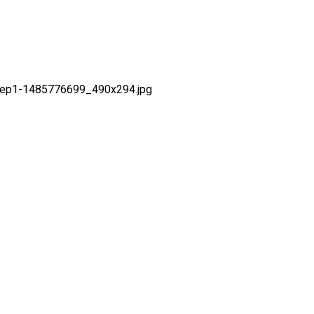
ep1-1485776699_490x294.jpg