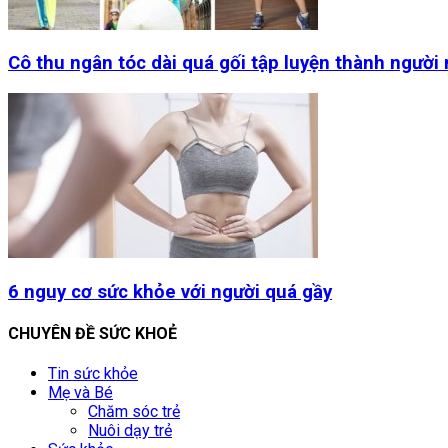
Cô thu ngân tóc dài quá gối tập luyện thành người
6 nguy cơ sức khỏe với người quá gầy
CHUYÊN ĐỀ SỨC KHOẺ
Tin sức khỏe
Mẹ và Bé
Chăm sóc trẻ
Nuôi dạy trẻ