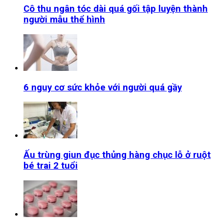
Cô thu ngân tóc dài quá gối tập luyện thành
người mẫu thể hình
6 nguy cơ sức khỏe với người quá gầy
Ấu trùng giun đục thủng hàng chục lỗ ở ruột
bé trai 2 tuổi