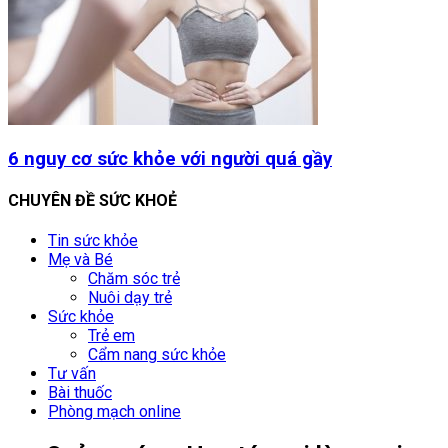
6 nguy cơ sức khỏe với người quá gầy
CHUYÊN ĐỀ SỨC KHOẺ
Tin sức khỏe
Mẹ và Bé
Chăm sóc trẻ
Nuôi dạy trẻ
Sức khỏe
Trẻ em
Cẩm nang sức khỏe
Tư vấn
Bài thuốc
Phòng mạch online