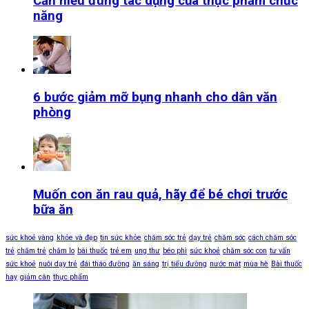
Cần hiểu đúng tác dụng của thực phẩm chức
năng
6 bước giảm mỡ bụng nhanh cho dân văn
phòng
Muốn con ăn rau quả, hãy để bé chơi trước
bữa ăn
sức khoẻ vàng
khỏe và đẹp
tin sức khỏe
chăm sóc trẻ
dạy trẻ
chăm sóc
cách chăm sóc
trẻ
chăm trẻ
chăm lo
bài thuốc
trẻ em
ung thư
béo phì
sức khoẻ
chăm sóc con
tư vấn
sức khoẻ
nuôi dạy trẻ
đái tháo đường
ăn sáng
trị tiểu đường
nước mát
mùa hè
Bài thuốc
hay
giảm cân
thực phẩm