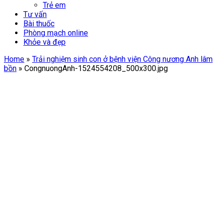
Trẻ em
Tư vấn
Bài thuốc
Phòng mạch online
Khỏe và đẹp
Home
»
Trải nghiệm sinh con ở bệnh viện Công nương Anh lâm
bồn
»
CongnuongAnh-1524554208_500x300.jpg