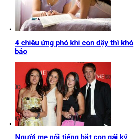
4 chiêu ứng phó khi con dậy thì khó
bảo
Người mẹ nổi tiếng bắt con gái ký