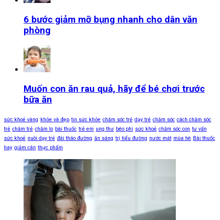
6 bước giảm mỡ bụng nhanh cho dân văn
phòng
Muốn con ăn rau quả, hãy để bé chơi trước
bữa ăn
sức khoẻ vàng
khỏe và đẹp
tin sức khỏe
chăm sóc trẻ
dạy trẻ
chăm sóc
cách chăm sóc
trẻ
chăm trẻ
chăm lo
bài thuốc
trẻ em
ung thư
béo phì
sức khoẻ
chăm sóc con
tư vấn
sức khoẻ
nuôi dạy trẻ
đái tháo đường
ăn sáng
trị tiểu đường
nước mát
mùa hè
Bài thuốc
hay
giảm cân
thực phẩm