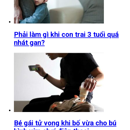
Phải làm gì khi con trai 3 tuổi quá
nhát gan?
Bé gái tử vong khi bố vừa cho bú