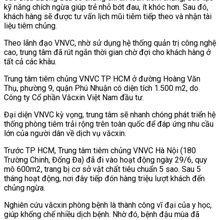
kỹ năng chích ngừa giúp trẻ nhỏ bớt đau, ít k
hóc hơn. Sau đó,
khách hàng sẽ được tư vấn lịch mũi tiêm tiếp theo và nhận tài
liệu tiêm chủng.
Theo lãnh đạo VNVC, nhờ sử dụng hệ thống quản trị công nghệ
cao, trung tâm đã rút ngắn thời gian chờ đợi cho khách hàng ở
tất cả các khâu
.
Trung tâm tiêm ch
ủng VNVC TP HCM ở đường Hoàng Văn
Thụ, phường 9, quận Phú Nhuận có diện tích 1.500 m2, d
o
Công ty Cổ phần Văcxin Việt Nam đầu tư.
Đại diện VNVC kỳ vọng, trung tâm sẽ nhanh chóng phát triển hệ
th
ống phòng tiêm trải rộng trên toàn quốc để đáp ứng nhu cầu
lớn của người dân về dịch vụ văcxin.
Trước TP HCM, Trung tâm tiêm chủng VNVC Hà Nội (180
Trường Ch
inh, Đống Đa) đ
ã đi vào hoạt động ngày 29/6, quy
mô 600m2, trang bị cơ sở vật chất tiêu chuẩn 5 sao. Sau 5
tháng hoạt động, nơi đây tiếp đón hàng triệu lượt khách đến
chủng ngừa.
Nghiên cứu văcxin phòng bệnh là thành công vĩ đại của y học,
giúp khống chế nhiều dịch bệnh. Nhờ đó, bệnh đậu mùa đã