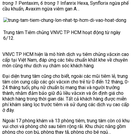
trong 1
Pentaxim,
6 trong 1
Infanrix Hexa, Synflorix ngừa phế
cầu khuẩn, Avaxim ngừa viêm gan A…
Trung tâm Tiêm chủng VNVC TP HCM hoạt động từ ngày
6/12.
VNVC TP HCM hiện
là mô hình dịch vụ tiêm chủng văcxin cao
cấp tại Việt Nam, đáp ứng các tiêu chuẩn khắt khe về chuyên
môn cũng như dịch vụ chăm sóc khách hàng.
Đại diện trung tâm cũng cho biết, ngoài các mũi tiêm lẻ, trung
tâm còn cung cấp các gói văcxin cho trẻ từ 0 đến 12 tháng, 0-
24 tháng tuổi, phụ nữ chuẩn bị mang thai và người trưởng
thành, nhằm đảm bảo giữ đủ liều văcxin và ổn định giá cho
khách hàng trong thời gian dài.
Tất cả khách hàng được miễn
phí khám sàng lọc trước tiêm và sử dụng các dịch vụ cao cấp
ở đây.
Ngoài 17 phòng khám và 13 phòng tiêm, trung tâm còn có khu
vui chơi và phòng chờ sau tiêm rộng rãi. Khu chức năng gồm
phòng cho con bú, phòng thay tã, phòng cho bé ngủ…