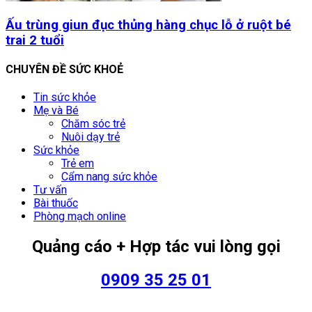
Ấu trùng giun đục thủng hàng chục lỗ ở ruột bé
trai 2 tuổi
CHUYÊN ĐỀ SỨC KHOẺ
Tin sức khỏe
Mẹ và Bé
Chăm sóc trẻ
Nuôi dạy trẻ
Sức khỏe
Trẻ em
Cẩm nang sức khỏe
Tư vấn
Bài thuốc
Phòng mạch online
Quảng cáo + Hợp tác vui lòng gọi
0909 35 25 01