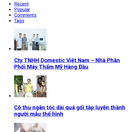
Recent
Popular
Comments
Tags
Cty TNHH Domestic Việt Nam – Nhà Phân
Phối Máy Thẩm Mỹ Hàng Đầu
Cô thu ngân tóc dài quá gối tập luyện thành
người mẫu thể hình