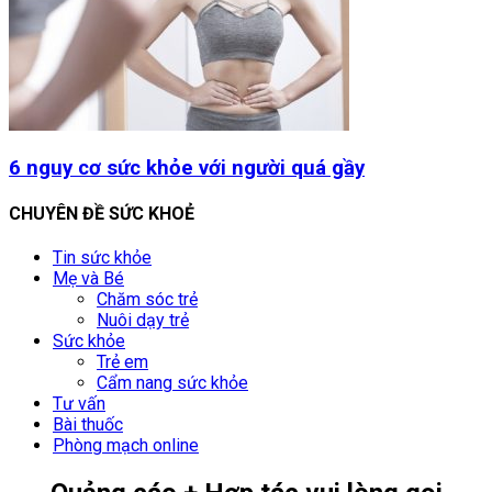
6 nguy cơ sức khỏe với người quá gầy
CHUYÊN ĐỀ SỨC KHOẺ
Tin sức khỏe
Mẹ và Bé
Chăm sóc trẻ
Nuôi dạy trẻ
Sức khỏe
Trẻ em
Cẩm nang sức khỏe
Tư vấn
Bài thuốc
Phòng mạch online