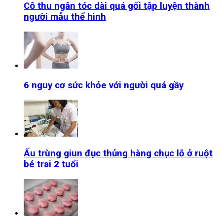
Cô thu ngân tóc dài quá gối tập luyện thành
người mẫu thể hình
6 nguy cơ sức khỏe với người quá gầy
Ấu trùng giun đục thủng hàng chục lỗ ở ruột
bé trai 2 tuổi