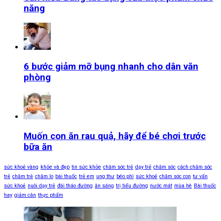
năng
6 bước giảm mỡ bụng nhanh cho dân văn
phòng
Muốn con ăn rau quả, hãy để bé chơi trước
bữa ăn
sức khoẻ vàng
khỏe và đẹp
tin sức khỏe
chăm sóc trẻ
dạy trẻ
chăm sóc
cách chăm sóc
trẻ
chăm trẻ
chăm lo
bài thuốc
trẻ em
ung thư
béo phì
sức khoẻ
chăm sóc con
tư vấn
sức khoẻ
nuôi dạy trẻ
đái tháo đường
ăn sáng
trị tiểu đường
nước mát
mùa hè
Bài thuốc
hay
giảm cân
thực phẩm