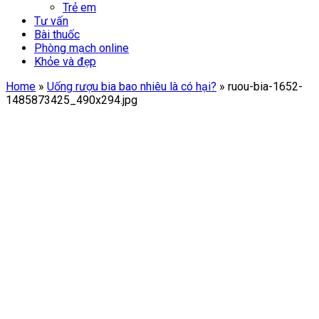
Trẻ em
Tư vấn
Bài thuốc
Phòng mạch online
Khỏe và đẹp
Home
»
Uống rượu bia bao nhiêu là có hại?
»
ruou-bia-1652-
1485873425_490x294.jpg