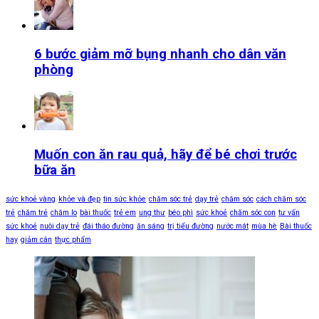
6 bước giảm mỡ bụng nhanh cho dân văn
phòng
Muốn con ăn rau quả, hãy để bé chơi trước
bữa ăn
sức khoẻ vàng
khỏe và đẹp
tin sức khỏe
chăm sóc trẻ
dạy trẻ
chăm sóc
cách chăm sóc
trẻ
chăm trẻ
chăm lo
bài thuốc
trẻ em
ung thư
béo phì
sức khoẻ
chăm sóc con
tư vấn
sức khoẻ
nuôi dạy trẻ
đái tháo đường
ăn sáng
trị tiểu đường
nước mát
mùa hè
Bài thuốc
hay
giảm cân
thực phẩm