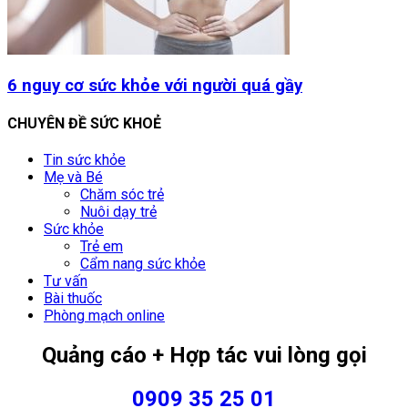
6 nguy cơ sức khỏe với người quá gầy
CHUYÊN ĐỀ SỨC KHOẺ
Tin sức khỏe
Mẹ và Bé
Chăm sóc trẻ
Nuôi dạy trẻ
Sức khỏe
Trẻ em
Cẩm nang sức khỏe
Tư vấn
Bài thuốc
Phòng mạch online
Quảng cáo + Hợp tác vui lòng gọi
0909 35 25 01