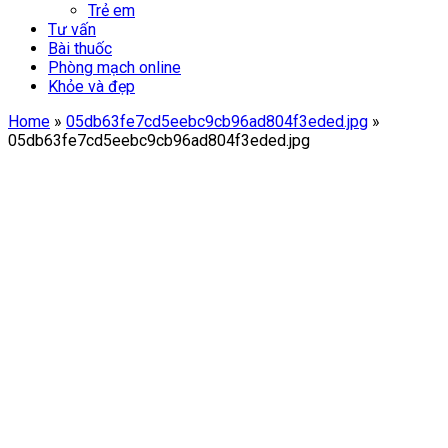
Trẻ em
Tư vấn
Bài thuốc
Phòng mạch online
Khỏe và đẹp
Home
»
05db63fe7cd5eebc9cb96ad804f3eded.jpg
»
05db63fe7cd5eebc9cb96ad804f3eded.jpg