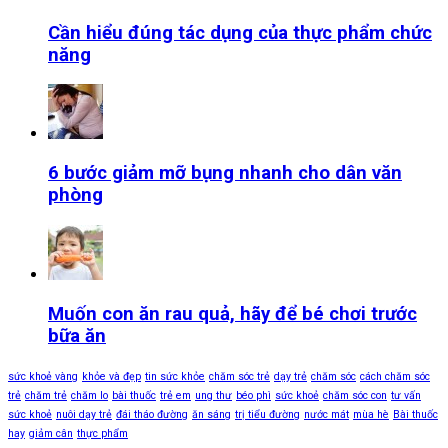
Cần hiểu đúng tác dụng của thực phẩm chức
năng
6 bước giảm mỡ bụng nhanh cho dân văn
phòng
Muốn con ăn rau quả, hãy để bé chơi trước
bữa ăn
sức khoẻ vàng
khỏe và đẹp
tin sức khỏe
chăm sóc trẻ
dạy trẻ
chăm sóc
cách chăm sóc
trẻ
chăm trẻ
chăm lo
bài thuốc
trẻ em
ung thư
béo phì
sức khoẻ
chăm sóc con
tư vấn
sức khoẻ
nuôi dạy trẻ
đái tháo đường
ăn sáng
trị tiểu đường
nước mát
mùa hè
Bài thuốc
hay
giảm cân
thực phẩm