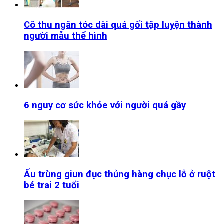
Cô thu ngân tóc dài quá gối tập luyện thành
người mẫu thể hình
6 nguy cơ sức khỏe với người quá gầy
Ấu trùng giun đục thủng hàng chục lỗ ở ruột
bé trai 2 tuổi