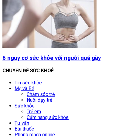
6 nguy cơ sức khỏe với người quá gầy
CHUYÊN ĐỀ SỨC KHOẺ
Tin sức khỏe
Mẹ và Bé
Chăm sóc trẻ
Nuôi dạy trẻ
Sức khỏe
Trẻ em
Cẩm nang sức khỏe
Tư vấn
Bài thuốc
Phòng mạch online