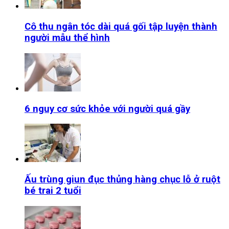
Cô thu ngân tóc dài quá gối tập luyện thành
người mẫu thể hình
6 nguy cơ sức khỏe với người quá gầy
Ấu trùng giun đục thủng hàng chục lỗ ở ruột
bé trai 2 tuổi