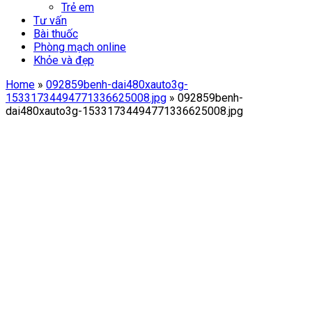
Trẻ em
Tư vấn
Bài thuốc
Phòng mạch online
Khỏe và đẹp
Home
»
092859benh-dai480xauto3g-
15331734494771336625008.jpg
»
092859benh-
dai480xauto3g-15331734494771336625008.jpg