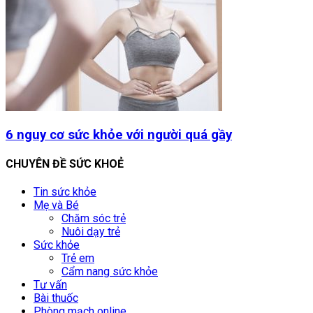
6 nguy cơ sức khỏe với người quá gầy
CHUYÊN ĐỀ SỨC KHOẺ
Tin sức khỏe
Mẹ và Bé
Chăm sóc trẻ
Nuôi dạy trẻ
Sức khỏe
Trẻ em
Cẩm nang sức khỏe
Tư vấn
Bài thuốc
Phòng mạch online