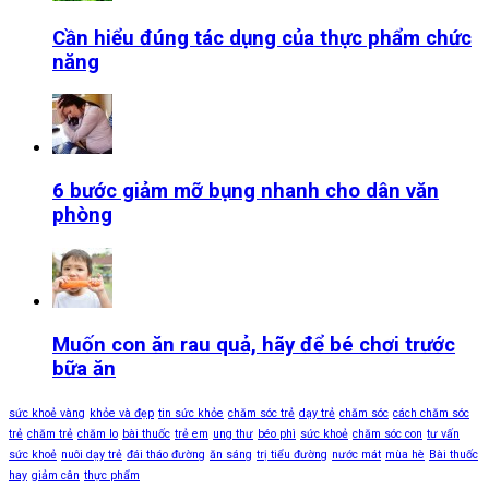
Cần hiểu đúng tác dụng của thực phẩm chức
năng
6 bước giảm mỡ bụng nhanh cho dân văn
phòng
Muốn con ăn rau quả, hãy để bé chơi trước
bữa ăn
sức khoẻ vàng
khỏe và đẹp
tin sức khỏe
chăm sóc trẻ
dạy trẻ
chăm sóc
cách chăm sóc
trẻ
chăm trẻ
chăm lo
bài thuốc
trẻ em
ung thư
béo phì
sức khoẻ
chăm sóc con
tư vấn
sức khoẻ
nuôi dạy trẻ
đái tháo đường
ăn sáng
trị tiểu đường
nước mát
mùa hè
Bài thuốc
hay
giảm cân
thực phẩm