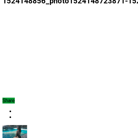
1524148856_photo1524148723871-15
Share