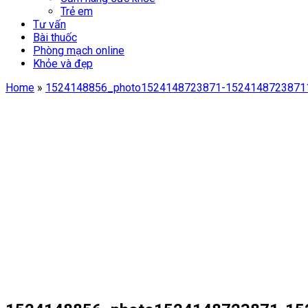
Trẻ em
Tư vấn
Bài thuốc
Phòng mạch online
Khỏe và đẹp
Home
»
1524148856_photo1524148723871-1524148723871