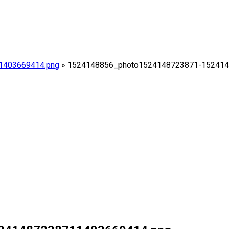
1403669414.png
»
1524148856_photo1524148723871-152414