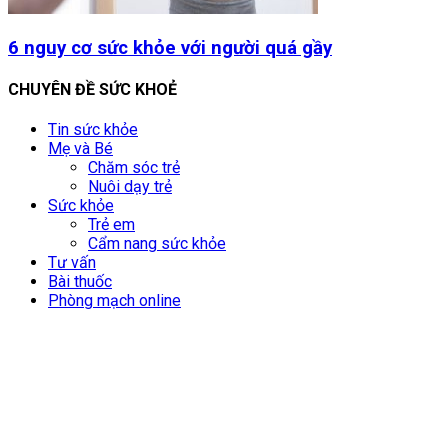
6 nguy cơ sức khỏe với người quá gầy
CHUYÊN ĐỀ SỨC KHOẺ
Tin sức khỏe
Mẹ và Bé
Chăm sóc trẻ
Nuôi dạy trẻ
Sức khỏe
Trẻ em
Cẩm nang sức khỏe
Tư vấn
Bài thuốc
Phòng mạch online