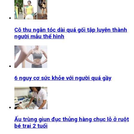
Cô thu ngân tóc dài quá gối tập luyện thành
người mẫu thể hình
6 nguy cơ sức khỏe với người quá gầy
Ấu trùng giun đục thủng hàng chục lỗ ở ruột
bé trai 2 tuổi