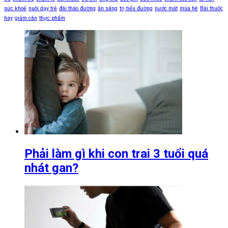
sức khoẻ
nuôi dạy trẻ
đái tháo đường
ăn sáng
trị tiểu đường
nước mát
mùa hè
Bài thuốc
hay
giảm cân
thực phẩm
Phải làm gì khi con trai 3 tuổi quá
nhát gan?