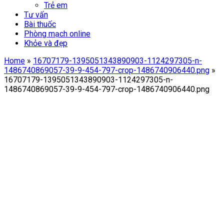
Trẻ em
Tư vấn
Bài thuốc
Phòng mạch online
Khỏe và đẹp
Home
»
16707179-1395051343890903-1124297305-n-
1486740869057-39-9-454-797-crop-1486740906440.png
»
16707179-1395051343890903-1124297305-n-
1486740869057-39-9-454-797-crop-1486740906440.png