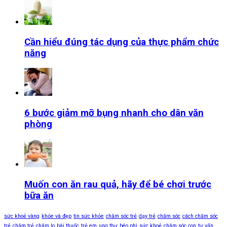
Cần hiểu đúng tác dụng của thực phẩm chức
năng
6 bước giảm mỡ bụng nhanh cho dân văn
phòng
Muốn con ăn rau quả, hãy để bé chơi trước
bữa ăn
sức khoẻ vàng
khỏe và đẹp
tin sức khỏe
chăm sóc trẻ
dạy trẻ
chăm sóc
cách chăm sóc
trẻ
chăm trẻ
chăm lo
bài thuốc
trẻ em
ung thư
béo phì
sức khoẻ
chăm sóc con
tư vấn