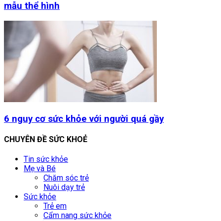
mẫu thể hình
6 nguy cơ sức khỏe với người quá gầy
CHUYÊN ĐỀ SỨC KHOẺ
Tin sức khỏe
Mẹ và Bé
Chăm sóc trẻ
Nuôi dạy trẻ
Sức khỏe
Trẻ em
Cẩm nang sức khỏe