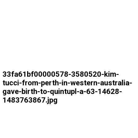
33fa61bf00000578-3580520-kim-
tucci-from-perth-in-western-australia-
gave-birth-to-quintupl-a-63-14628-
1483763867.jpg