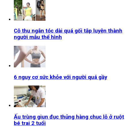
Cô thu ngân tóc dài quá gối tập luyện thành
người mẫu thể hình
6 nguy cơ sức khỏe với người quá gầy
Ấu trùng giun đục thủng hàng chục lỗ ở ruột
bé trai 2 tuổi