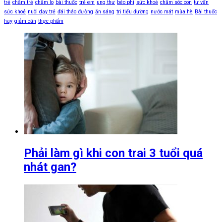
trẻ
chăm trẻ
chăm lo
bài thuốc
trẻ em
ung thư
béo phì
sức khoẻ
chăm sóc con
tư vấn
sức khoẻ
nuôi dạy trẻ
đái tháo đường
ăn sáng
trị tiểu đường
nước mát
mùa hè
Bài thuốc
hay
giảm cân
thực phẩm
Phải làm gì khi con trai 3 tuổi quá
nhát gan?