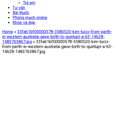
Trẻ em
Tư vấn
Bài thuốc
Phòng mạch online
Khỏe và đẹp
Home
»
33fa61bf00000578-3580520-kim-tucci-from-perth-
in-western-australia-gave-birth-to-quintupl-a-63-14628-
1483763867.jpg
»
33fa61bf00000578-3580520-kim-tucci-
from-perth-in-western-australia-gave-birth-to-quintupl-a-63-
14628-1483763867.jpg