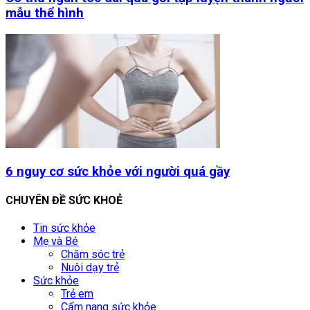
mẫu thể hình
6 nguy cơ sức khỏe với người quá gầy
CHUYÊN ĐỀ SỨC KHOẺ
Tin sức khỏe
Mẹ và Bé
Chăm sóc trẻ
Nuôi dạy trẻ
Sức khỏe
Trẻ em
Cẩm nang sức khỏe