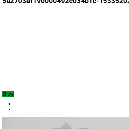
5a2703af190000492c034b1c-1533520
Share