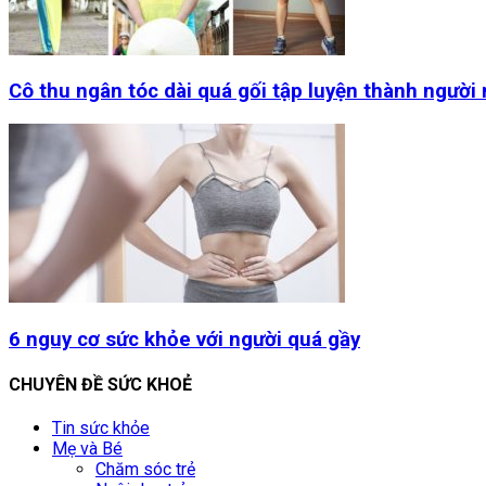
Cô thu ngân tóc dài quá gối tập luyện thành người
6 nguy cơ sức khỏe với người quá gầy
CHUYÊN ĐỀ SỨC KHOẺ
Tin sức khỏe
Mẹ và Bé
Chăm sóc trẻ