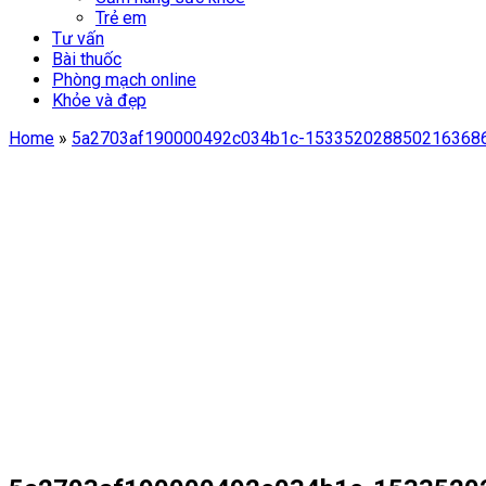
Trẻ em
Tư vấn
Bài thuốc
Phòng mạch online
Khỏe và đẹp
Home
»
5a2703af190000492c034b1c-1533520288502163686