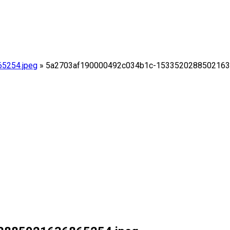
5254.jpeg
»
5a2703af190000492c034b1c-1533520288502163