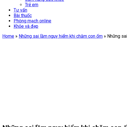
Trẻ em
Tư vấn
Bài thuốc
Phòng mạch online
Khỏe và đẹp
Home
»
Những sai lầm nguy hiểm khi chăm con ốm
»
Những sai