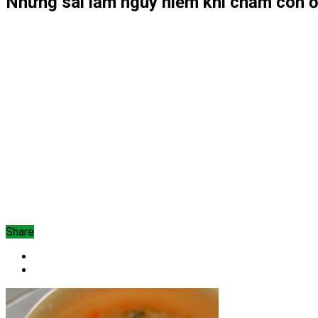
Những sai lầm nguy hiểm khi chăm con 
Share