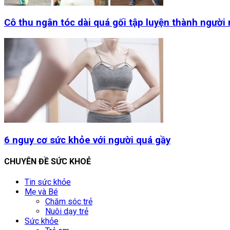
Cô thu ngân tóc dài quá gối tập luyện thành người
6 nguy cơ sức khỏe với người quá gầy
CHUYÊN ĐỀ SỨC KHOẺ
Tin sức khỏe
Mẹ và Bé
Chăm sóc trẻ
Nuôi dạy trẻ
Sức khỏe