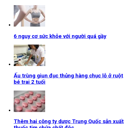
6 nguy cơ sức khỏe với người quá gầy
Ấu trùng giun đục thủng hàng chục lỗ ở ruột
bé trai 2 tuổi
Thêm hai công ty dược Trung Quốc sản xuất
thuốc tim chứa chất độc