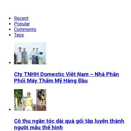
Recent
Popular
Comments
Tags
Cty TNHH Domestic Việt Nam – Nhà Phân
Phối Máy Thẩm Mỹ Hàng Đầu
Cô thu ngân tóc dài quá gối tập luyện thành
người mẫu thể hình