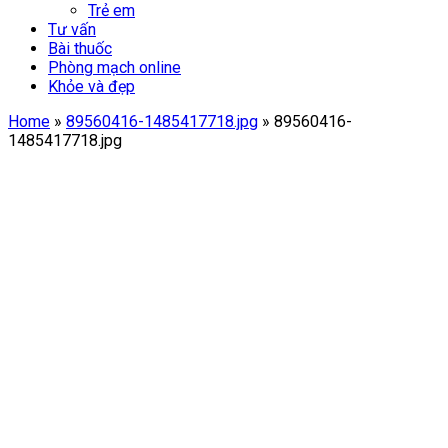
Trẻ em
Tư vấn
Bài thuốc
Phòng mạch online
Khỏe và đẹp
Home
»
89560416-1485417718.jpg
»
89560416-
1485417718.jpg