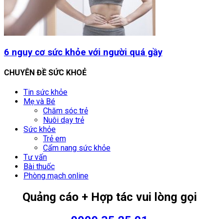
6 nguy cơ sức khỏe với người quá gầy
CHUYÊN ĐỀ SỨC KHOẺ
Tin sức khỏe
Mẹ và Bé
Chăm sóc trẻ
Nuôi dạy trẻ
Sức khỏe
Trẻ em
Cẩm nang sức khỏe
Tư vấn
Bài thuốc
Phòng mạch online
Quảng cáo + Hợp tác vui lòng gọi