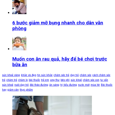
6 bước giảm mỡ bụng nhanh cho dân văn
phòng
Muốn con ăn rau quả, hãy để bé chơi trước
bữa ăn
sức khoẻ vàng
khỏe và đẹp
tin sức khỏe
chăm sóc trẻ
dạy trẻ
chăm sóc
cách chăm sóc
trẻ
chăm trẻ
chăm lo
bài thuốc
trẻ em
ung thư
béo phì
sức khoẻ
chăm sóc con
tư vấn
sức khoẻ
nuôi dạy trẻ
đái tháo đường
ăn sáng
trị tiểu đường
nước mát
mùa hè
Bài thuốc
hay
giảm cân
thực phẩm