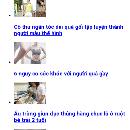
Cô thu ngân tóc dài quá gối tập luyện thành
người mẫu thể hình
6 nguy cơ sức khỏe với người quá gầy
Ấu trùng giun đục thủng hàng chục lỗ ở ruột
bé trai 2 tuổi