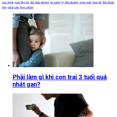
sức khoẻ
nuôi dạy trẻ
đái tháo đường
ăn sáng
trị tiểu đường
nước mát
mùa hè
Bài thuốc
hay
giảm cân
thực phẩm
Phải làm gì khi con trai 3 tuổi quá
nhát gan?