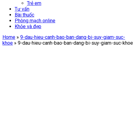
Trẻ em
Tư vấn
Bài thuốc
Phòng mạch online
Khỏe và đẹp
Home
»
9-dau-hieu-canh-bao-ban-dang-bi-suy-giam-suc-
khoe
»
9-dau-hieu-canh-bao-ban-dang-bi-suy-giam-suc-khoe