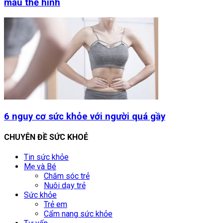
mẫu thể hình
6 nguy cơ sức khỏe với người quá gầy
CHUYÊN ĐỀ SỨC KHOẺ
Tin sức khỏe
Mẹ và Bé
Chăm sóc trẻ
Nuôi dạy trẻ
Sức khỏe
Trẻ em
Cẩm nang sức khỏe