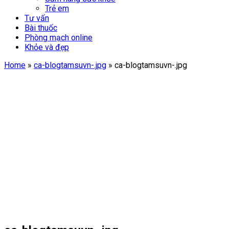
Trẻ em
Tư vấn
Bài thuốc
Phòng mạch online
Khỏe và đẹp
Home
»
ca-blogtamsuvn-.jpg
»
ca-blogtamsuvn-.jpg