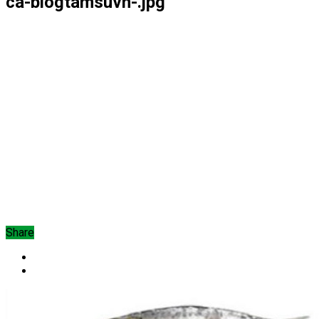
ca-blogtamsuvn-.jpg
Share