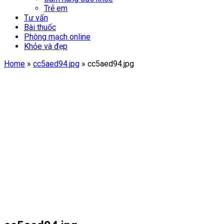
Trẻ em
Tư vấn
Bài thuốc
Phòng mạch online
Khỏe và đẹp
Home
»
cc5aed94.jpg
»
cc5aed94.jpg