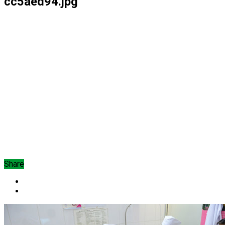
cc5aed94.jpg
Share