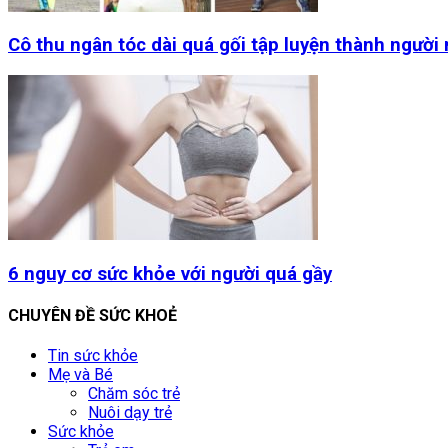
Cô thu ngân tóc dài quá gối tập luyện thành người
6 nguy cơ sức khỏe với người quá gầy
CHUYÊN ĐỀ SỨC KHOẺ
Tin sức khỏe
Mẹ và Bé
Chăm sóc trẻ
Nuôi dạy trẻ
Sức khỏe