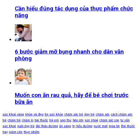
Cần hiểu đúng tác dụng của thực phẩm chức
năng
6 bước giảm mỡ bụng nhanh cho dân văn
phòng
Muốn con ăn rau quả, hãy để bé chơi trước
bữa ăn
sức khoẻ vàng
khỏe và đẹp
tin sức khỏe
chăm sóc trẻ
dạy trẻ
chăm sóc
cách chăm sóc
trẻ
chăm trẻ
chăm lo
bài thuốc
trẻ em
ung thư
béo phì
sức khoẻ
chăm sóc con
tư vấn
sức khoẻ
nuôi dạy trẻ
đái tháo đường
ăn sáng
trị tiểu đường
nước mát
mùa hè
Bài thuốc
hay
giảm cân
thực phẩm