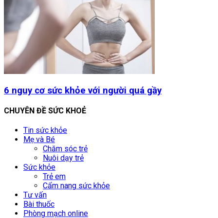
6 nguy cơ sức khỏe với người quá gầy
CHUYÊN ĐỀ SỨC KHOẺ
Tin sức khỏe
Mẹ và Bé
Chăm sóc trẻ
Nuôi dạy trẻ
Sức khỏe
Trẻ em
Cẩm nang sức khỏe
Tư vấn
Bài thuốc
Phòng mạch online