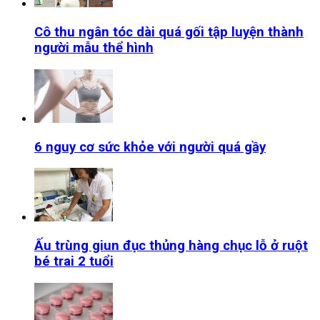
Cô thu ngân tóc dài quá gối tập luyện thành
người mẫu thể hình
6 nguy cơ sức khỏe với người quá gầy
Ấu trùng giun đục thủng hàng chục lỗ ở ruột
bé trai 2 tuổi