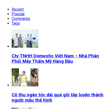
Recent
Popular
Comments
Tags
Cty TNHH Domestic Việt Nam – Nhà Phân
Phối Máy Thẩm Mỹ Hàng Đầu
Cô thu ngân tóc dài quá gối tập luyện thành
người mẫu thể hình