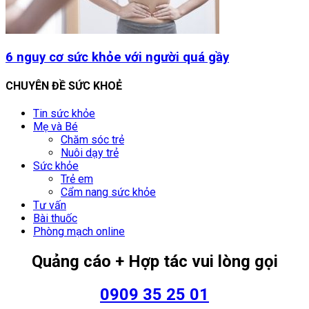
6 nguy cơ sức khỏe với người quá gầy
CHUYÊN ĐỀ SỨC KHOẺ
Tin sức khỏe
Mẹ và Bé
Chăm sóc trẻ
Nuôi dạy trẻ
Sức khỏe
Trẻ em
Cẩm nang sức khỏe
Tư vấn
Bài thuốc
Phòng mạch online
Quảng cáo + Hợp tác vui lòng gọi
0909 35 25 01