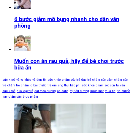
6 bước giảm mỡ bụng nhanh cho dân văn
phòng
Muốn con ăn rau quả, hãy để bé chơi trước
bữa ăn
sức khoẻ vàng
khỏe và đẹp
tin sức khỏe
chăm sóc trẻ
dạy trẻ
chăm sóc
cách chăm sóc
trẻ
chăm trẻ
chăm lo
bài thuốc
trẻ em
ung thư
béo phì
sức khoẻ
chăm sóc con
tư vấn
sức khoẻ
nuôi dạy trẻ
đái tháo đường
ăn sáng
trị tiểu đường
nước mát
mùa hè
Bài thuốc
hay
giảm cân
thực phẩm