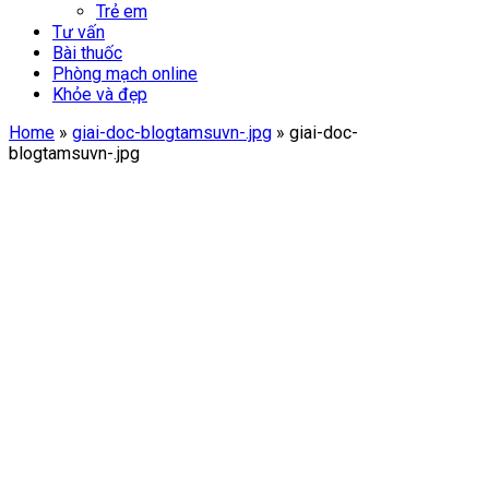
Trẻ em
Tư vấn
Bài thuốc
Phòng mạch online
Khỏe và đẹp
Home
»
giai-doc-blogtamsuvn-.jpg
»
giai-doc-
blogtamsuvn-.jpg