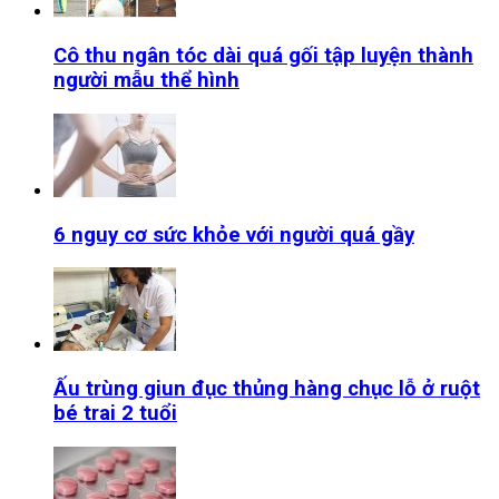
Cô thu ngân tóc dài quá gối tập luyện thành
người mẫu thể hình
6 nguy cơ sức khỏe với người quá gầy
Ấu trùng giun đục thủng hàng chục lỗ ở ruột
bé trai 2 tuổi