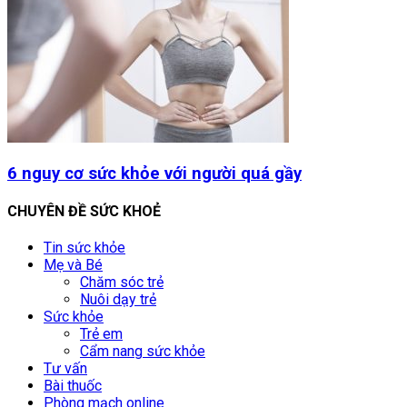
6 nguy cơ sức khỏe với người quá gầy
CHUYÊN ĐỀ SỨC KHOẺ
Tin sức khỏe
Mẹ và Bé
Chăm sóc trẻ
Nuôi dạy trẻ
Sức khỏe
Trẻ em
Cẩm nang sức khỏe
Tư vấn
Bài thuốc
Phòng mạch online