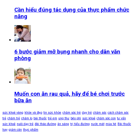
Cần hiểu đúng tác dụng của thực phẩm chức
năng
6 bước giảm mỡ bụng nhanh cho dân văn
phòng
Muốn con ăn rau quả, hãy để bé chơi trước
bữa ăn
sức khoẻ vàng
khỏe và đẹp
tin sức khỏe
chăm sóc trẻ
dạy trẻ
chăm sóc
cách chăm sóc
trẻ
chăm trẻ
chăm lo
bài thuốc
trẻ em
ung thư
béo phì
sức khoẻ
chăm sóc con
tư vấn
sức khoẻ
nuôi dạy trẻ
đái tháo đường
ăn sáng
trị tiểu đường
nước mát
mùa hè
Bài thuốc
hay
giảm cân
thực phẩm