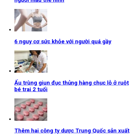
người mẫu thể hình
6 nguy cơ sức khỏe với người quá gầy
Ấu trùng giun đục thủng hàng chục lỗ ở ruột
bé trai 2 tuổi
Thêm hai công ty dược Trung Quốc sản xuất