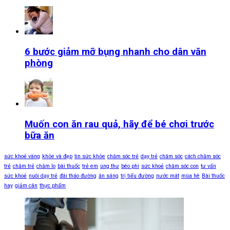
6 bước giảm mỡ bụng nhanh cho dân văn
phòng
Muốn con ăn rau quả, hãy để bé chơi trước
bữa ăn
sức khoẻ vàng
khỏe và đẹp
tin sức khỏe
chăm sóc trẻ
dạy trẻ
chăm sóc
cách chăm sóc
trẻ
chăm trẻ
chăm lo
bài thuốc
trẻ em
ung thư
béo phì
sức khoẻ
chăm sóc con
tư vấn
sức khoẻ
nuôi dạy trẻ
đái tháo đường
ăn sáng
trị tiểu đường
nước mát
mùa hè
Bài thuốc
hay
giảm cân
thực phẩm