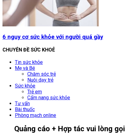
6 nguy cơ sức khỏe với người quá gầy
CHUYÊN ĐỀ SỨC KHOẺ
Tin sức khỏe
Mẹ và Bé
Chăm sóc trẻ
Nuôi dạy trẻ
Sức khỏe
Trẻ em
Cẩm nang sức khỏe
Tư vấn
Bài thuốc
Phòng mạch online
Quảng cáo + Hợp tác vui lòng gọi