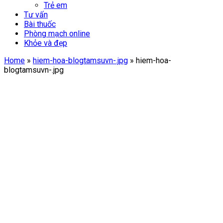
Trẻ em
Tư vấn
Bài thuốc
Phòng mạch online
Khỏe và đẹp
Home
»
hiem-hoa-blogtamsuvn-.jpg
»
hiem-hoa-
blogtamsuvn-.jpg