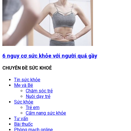
6 nguy cơ sức khỏe với người quá gầy
CHUYÊN ĐỀ SỨC KHOẺ
Tin sức khỏe
Mẹ và Bé
Chăm sóc trẻ
Nuôi dạy trẻ
Sức khỏe
Trẻ em
Cẩm nang sức khỏe
Tư vấn
Bài thuốc
Phòng mạch online