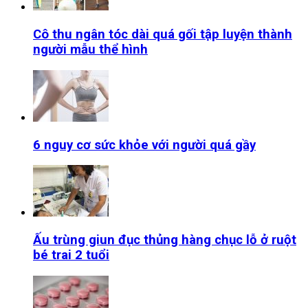
Cô thu ngân tóc dài quá gối tập luyện thành
người mẫu thể hình
6 nguy cơ sức khỏe với người quá gầy
Ấu trùng giun đục thủng hàng chục lỗ ở ruột
bé trai 2 tuổi