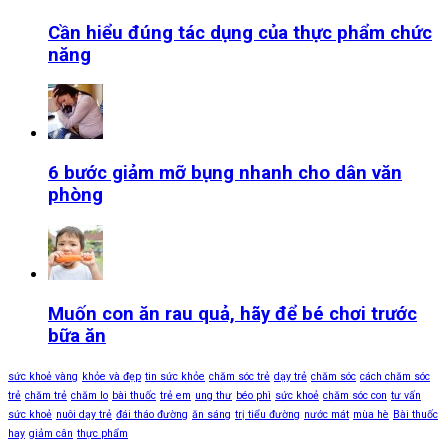
Cần hiểu đúng tác dụng của thực phẩm chức
năng
6 bước giảm mỡ bụng nhanh cho dân văn
phòng
Muốn con ăn rau quả, hãy để bé chơi trước
bữa ăn
sức khoẻ vàng
khỏe và đẹp
tin sức khỏe
chăm sóc trẻ
dạy trẻ
chăm sóc
cách chăm sóc
trẻ
chăm trẻ
chăm lo
bài thuốc
trẻ em
ung thư
béo phì
sức khoẻ
chăm sóc con
tư vấn
sức khoẻ
nuôi dạy trẻ
đái tháo đường
ăn sáng
trị tiểu đường
nước mát
mùa hè
Bài thuốc
hay
giảm cân
thực phẩm