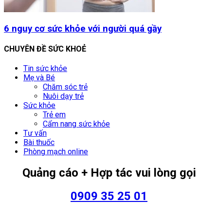
6 nguy cơ sức khỏe với người quá gầy
CHUYÊN ĐỀ SỨC KHOẺ
Tin sức khỏe
Mẹ và Bé
Chăm sóc trẻ
Nuôi dạy trẻ
Sức khỏe
Trẻ em
Cẩm nang sức khỏe
Tư vấn
Bài thuốc
Phòng mạch online
Quảng cáo + Hợp tác vui lòng gọi
0909 35 25 01