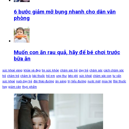
6 bước giảm mỡ bụng nhanh cho dân văn
phòng
Muốn con ăn rau quả, hãy để bé chơi trước
bữa ăn
sức khoẻ vàng
khỏe và đẹp
tin sức khỏe
chăm sóc trẻ
dạy trẻ
chăm sóc
cách chăm sóc
trẻ
chăm trẻ
chăm lo
bài thuốc
trẻ em
ung thư
béo phì
sức khoẻ
chăm sóc con
tư vấn
sức khoẻ
nuôi dạy trẻ
đái tháo đường
ăn sáng
trị tiểu đường
nước mát
mùa hè
Bài thuốc
hay
giảm cân
thực phẩm