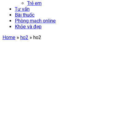
Trẻ em
Tư vấn
Bài thuốc
Phòng mạch online
Khỏe và đẹp
Home
»
ho2
»
ho2