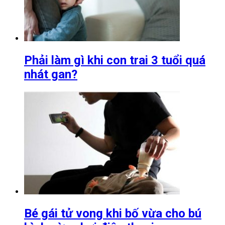
Phải làm gì khi con trai 3 tuổi quá
nhát gan?
Bé gái tử vong khi bố vừa cho bú