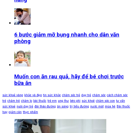
6 bước giảm mỡ bụng nhanh cho dân văn
phòng
Muốn con ăn rau quả, hãy để bé chơi trước
bữa ăn
sức khoẻ vàng
khỏe và đẹp
tin sức khỏe
chăm sóc trẻ
dạy trẻ
chăm sóc
cách chăm sóc
trẻ
chăm trẻ
chăm lo
bài thuốc
trẻ em
ung thư
béo phì
sức khoẻ
chăm sóc con
tư vấn
sức khoẻ
nuôi dạy trẻ
đái tháo đường
ăn sáng
trị tiểu đường
nước mát
mùa hè
Bài thuốc
hay
giảm cân
thực phẩm