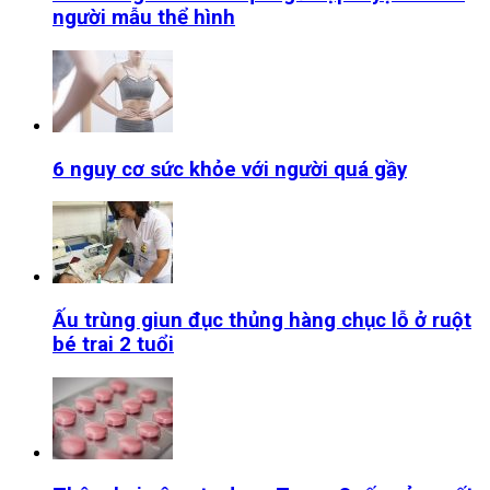
người mẫu thể hình
6 nguy cơ sức khỏe với người quá gầy
Ấu trùng giun đục thủng hàng chục lỗ ở ruột
bé trai 2 tuổi