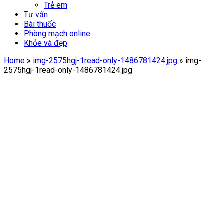
Trẻ em
Tư vấn
Bài thuốc
Phòng mạch online
Khỏe và đẹp
Home
»
img-2575hgj-1read-only-1486781424.jpg
»
img-
2575hgj-1read-only-1486781424.jpg