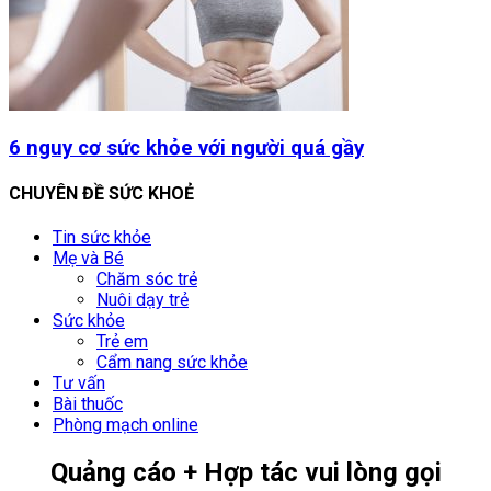
6 nguy cơ sức khỏe với người quá gầy
CHUYÊN ĐỀ SỨC KHOẺ
Tin sức khỏe
Mẹ và Bé
Chăm sóc trẻ
Nuôi dạy trẻ
Sức khỏe
Trẻ em
Cẩm nang sức khỏe
Tư vấn
Bài thuốc
Phòng mạch online
Quảng cáo + Hợp tác vui lòng gọi