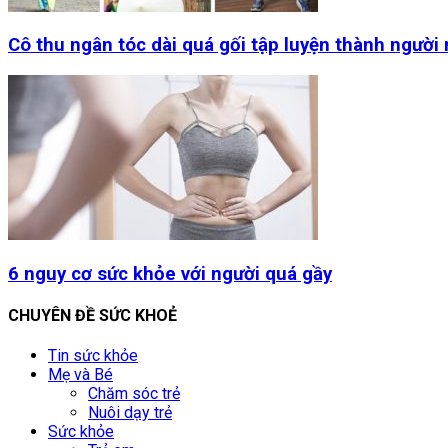
Cô thu ngân tóc dài quá gối tập luyện thành người
6 nguy cơ sức khỏe với người quá gầy
CHUYÊN ĐỀ SỨC KHOẺ
Tin sức khỏe
Mẹ và Bé
Chăm sóc trẻ
Nuôi dạy trẻ
Sức khỏe