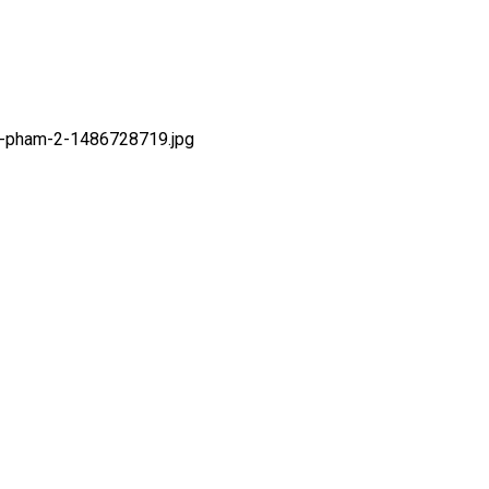
c-pham-2-1486728719.jpg