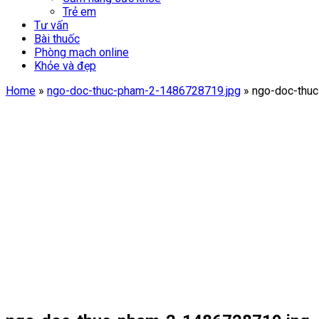
Trẻ em
Tư vấn
Bài thuốc
Phòng mạch online
Khỏe và đẹp
Home
»
ngo-doc-thuc-pham-2-1486728719.jpg
»
ngo-doc-thu