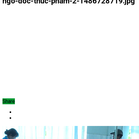
ngo-doc-thuc-pham-2-1486728719.jpg
Share