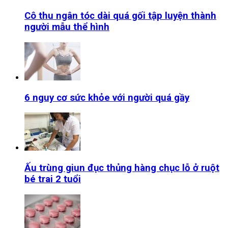
Cô thu ngân tóc dài quá gối tập luyện thành
người mẫu thể hình
6 nguy cơ sức khỏe với người quá gầy
Ấu trùng giun đục thủng hàng chục lỗ ở ruột
bé trai 2 tuổi