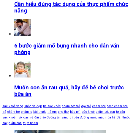
Cần hiểu đúng tác dụng của thực phẩm chức
năng
6 bước giảm mỡ bụng nhanh cho dân văn
phòng
Muốn con ăn rau quả, hãy để bé chơi trước
bữa ăn
sức khoẻ vàng
khỏe và đẹp
tin sức khỏe
chăm sóc trẻ
dạy trẻ
chăm sóc
cách chăm sóc
trẻ
chăm trẻ
chăm lo
bài thuốc
trẻ em
ung thư
béo phì
sức khoẻ
chăm sóc con
tư vấn
sức khoẻ
nuôi dạy trẻ
đái tháo đường
ăn sáng
trị tiểu đường
nước mát
mùa hè
Bài thuốc
hay
giảm cân
thực phẩm