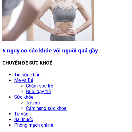
6 nguy cơ sức khỏe với người quá gầy
CHUYÊN ĐỀ SỨC KHOẺ
Tin sức khỏe
Mẹ và Bé
Chăm sóc trẻ
Nuôi dạy trẻ
Sức khỏe
Trẻ em
Cẩm nang sức khỏe
Tư vấn
Bài thuốc
Phòng mạch online