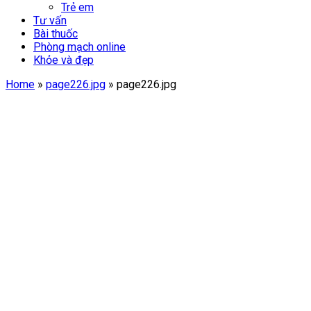
Trẻ em
Tư vấn
Bài thuốc
Phòng mạch online
Khỏe và đẹp
Home
»
page226.jpg
»
page226.jpg