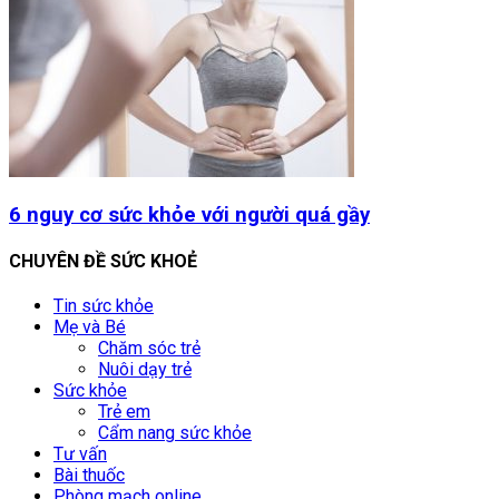
6 nguy cơ sức khỏe với người quá gầy
CHUYÊN ĐỀ SỨC KHOẺ
Tin sức khỏe
Mẹ và Bé
Chăm sóc trẻ
Nuôi dạy trẻ
Sức khỏe
Trẻ em
Cẩm nang sức khỏe
Tư vấn
Bài thuốc
Phòng mạch online