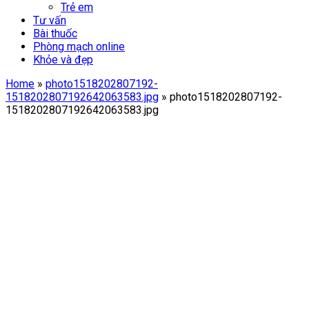
Trẻ em
Tư vấn
Bài thuốc
Phòng mạch online
Khỏe và đẹp
Home
»
photo1518202807192-
1518202807192642063583.jpg
»
photo1518202807192-
1518202807192642063583.jpg