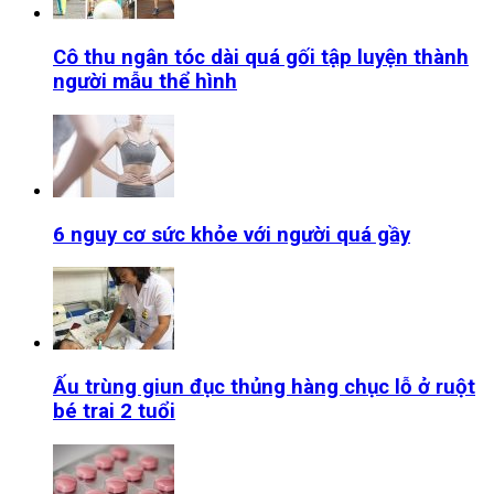
Cô thu ngân tóc dài quá gối tập luyện thành
người mẫu thể hình
6 nguy cơ sức khỏe với người quá gầy
Ấu trùng giun đục thủng hàng chục lỗ ở ruột
bé trai 2 tuổi