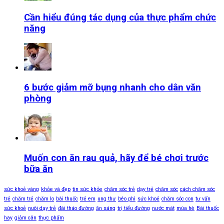
Cần hiểu đúng tác dụng của thực phẩm chức
năng
6 bước giảm mỡ bụng nhanh cho dân văn
phòng
Muốn con ăn rau quả, hãy để bé chơi trước
bữa ăn
sức khoẻ vàng
khỏe và đẹp
tin sức khỏe
chăm sóc trẻ
dạy trẻ
chăm sóc
cách chăm sóc
trẻ
chăm trẻ
chăm lo
bài thuốc
trẻ em
ung thư
béo phì
sức khoẻ
chăm sóc con
tư vấn
sức khoẻ
nuôi dạy trẻ
đái tháo đường
ăn sáng
trị tiểu đường
nước mát
mùa hè
Bài thuốc
hay
giảm cân
thực phẩm