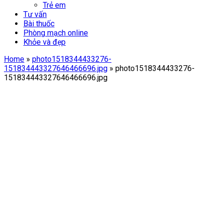
Trẻ em
Tư vấn
Bài thuốc
Phòng mạch online
Khỏe và đẹp
Home
»
photo1518344433276-
151834443327646466696.jpg
»
photo1518344433276-
151834443327646466696.jpg