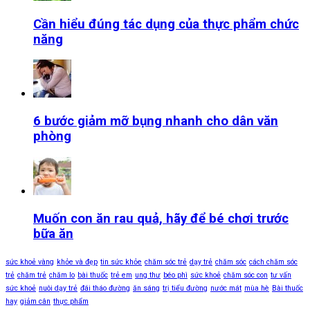
Cần hiểu đúng tác dụng của thực phẩm chức
năng
6 bước giảm mỡ bụng nhanh cho dân văn
phòng
Muốn con ăn rau quả, hãy để bé chơi trước
bữa ăn
sức khoẻ vàng
khỏe và đẹp
tin sức khỏe
chăm sóc trẻ
dạy trẻ
chăm sóc
cách chăm sóc
trẻ
chăm trẻ
chăm lo
bài thuốc
trẻ em
ung thư
béo phì
sức khoẻ
chăm sóc con
tư vấn
sức khoẻ
nuôi dạy trẻ
đái tháo đường
ăn sáng
trị tiểu đường
nước mát
mùa hè
Bài thuốc
hay
giảm cân
thực phẩm