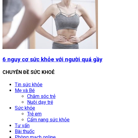
6 nguy cơ sức khỏe với người quá gầy
CHUYÊN ĐỀ SỨC KHOẺ
Tin sức khỏe
Mẹ và Bé
Chăm sóc trẻ
Nuôi dạy trẻ
Sức khỏe
Trẻ em
Cẩm nang sức khỏe
Tư vấn
Bài thuốc
Phòng mạch online