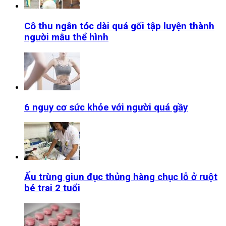
Cô thu ngân tóc dài quá gối tập luyện thành
người mẫu thể hình
6 nguy cơ sức khỏe với người quá gầy
Ấu trùng giun đục thủng hàng chục lỗ ở ruột
bé trai 2 tuổi