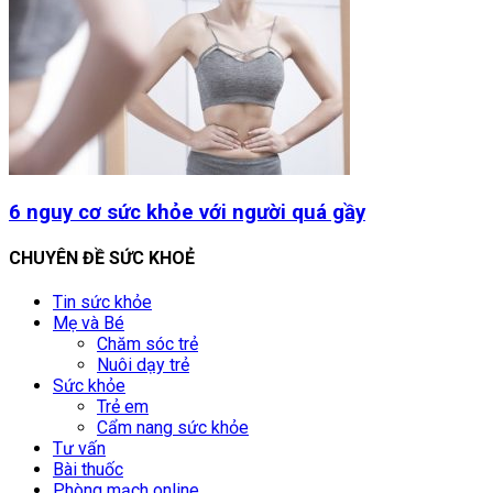
6 nguy cơ sức khỏe với người quá gầy
CHUYÊN ĐỀ SỨC KHOẺ
Tin sức khỏe
Mẹ và Bé
Chăm sóc trẻ
Nuôi dạy trẻ
Sức khỏe
Trẻ em
Cẩm nang sức khỏe
Tư vấn
Bài thuốc
Phòng mạch online