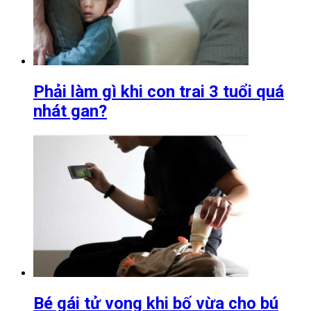
Phải làm gì khi con trai 3 tuổi quá
nhát gan?
Bé gái tử vong khi bố vừa cho bú