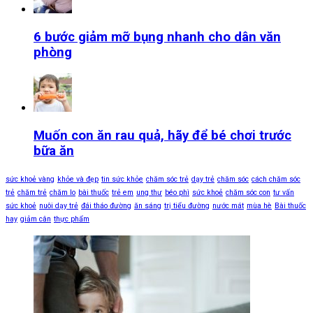
6 bước giảm mỡ bụng nhanh cho dân văn
phòng
Muốn con ăn rau quả, hãy để bé chơi trước
bữa ăn
sức khoẻ vàng
khỏe và đẹp
tin sức khỏe
chăm sóc trẻ
dạy trẻ
chăm sóc
cách chăm sóc
trẻ
chăm trẻ
chăm lo
bài thuốc
trẻ em
ung thư
béo phì
sức khoẻ
chăm sóc con
tư vấn
sức khoẻ
nuôi dạy trẻ
đái tháo đường
ăn sáng
trị tiểu đường
nước mát
mùa hè
Bài thuốc
hay
giảm cân
thực phẩm