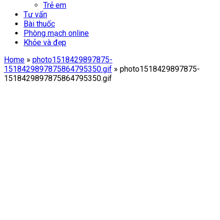
Trẻ em
Tư vấn
Bài thuốc
Phòng mạch online
Khỏe và đẹp
Home
»
photo1518429897875-
1518429897875864795350.gif
»
photo1518429897875-
1518429897875864795350.gif