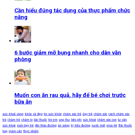
Cần hiểu đúng tác dụng của thực phẩm chức
năng
6 bước giảm mỡ bụng nhanh cho dân văn
phòng
Muốn con ăn rau quả, hãy để bé chơi trước
bữa ăn
sức khoẻ vàng
khỏe và đẹp
tin sức khỏe
chăm sóc trẻ
dạy trẻ
chăm sóc
cách chăm sóc
trẻ
chăm trẻ
chăm lo
bài thuốc
trẻ em
ung thư
béo phì
sức khoẻ
chăm sóc con
tư vấn
sức khoẻ
nuôi dạy trẻ
đái tháo đường
ăn sáng
trị tiểu đường
nước mát
mùa hè
Bài thuốc
hay
giảm cân
thực phẩm