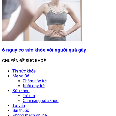
6 nguy cơ sức khỏe với người quá gầy
CHUYÊN ĐỀ SỨC KHOẺ
Tin sức khỏe
Mẹ và Bé
Chăm sóc trẻ
Nuôi dạy trẻ
Sức khỏe
Trẻ em
Cẩm nang sức khỏe
Tư vấn
Bài thuốc
Phòng mạch online