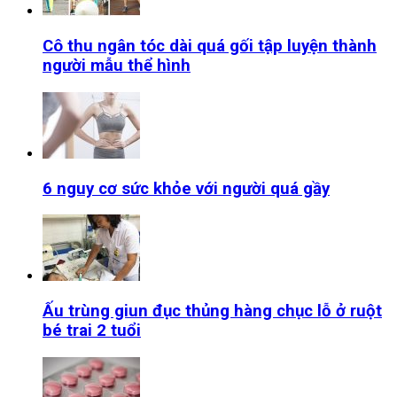
Cô thu ngân tóc dài quá gối tập luyện thành
người mẫu thể hình
6 nguy cơ sức khỏe với người quá gầy
Ấu trùng giun đục thủng hàng chục lỗ ở ruột
bé trai 2 tuổi