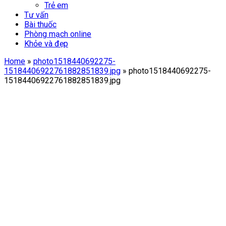
Trẻ em
Tư vấn
Bài thuốc
Phòng mạch online
Khỏe và đẹp
Home
»
photo1518440692275-
15184406922761882851839.jpg
»
photo1518440692275-
15184406922761882851839.jpg