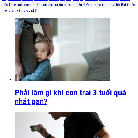
sức khoẻ
nuôi dạy trẻ
đái tháo đường
ăn sáng
trị tiểu đường
nước mát
mùa hè
Bài thuốc
hay
giảm cân
thực phẩm
Phải làm gì khi con trai 3 tuổi quá
nhát gan?