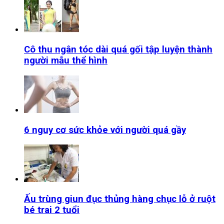
Cô thu ngân tóc dài quá gối tập luyện thành
người mẫu thể hình
6 nguy cơ sức khỏe với người quá gầy
Ấu trùng giun đục thủng hàng chục lỗ ở ruột
bé trai 2 tuổi