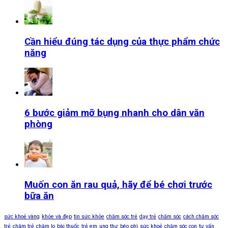
Cần hiểu đúng tác dụng của thực phẩm chức
năng
6 bước giảm mỡ bụng nhanh cho dân văn
phòng
Muốn con ăn rau quả, hãy để bé chơi trước
bữa ăn
sức khoẻ vàng
khỏe và đẹp
tin sức khỏe
chăm sóc trẻ
dạy trẻ
chăm sóc
cách chăm sóc
trẻ
chăm trẻ
chăm lo
bài thuốc
trẻ em
ung thư
béo phì
sức khoẻ
chăm sóc con
tư vấn