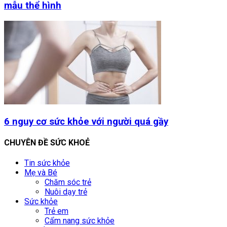
mẫu thể hình
6 nguy cơ sức khỏe với người quá gầy
CHUYÊN ĐỀ SỨC KHOẺ
Tin sức khỏe
Mẹ và Bé
Chăm sóc trẻ
Nuôi dạy trẻ
Sức khỏe
Trẻ em
Cẩm nang sức khỏe