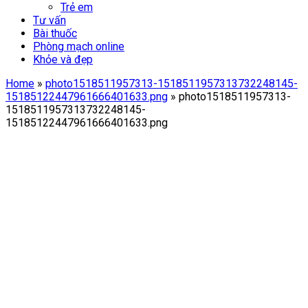
Trẻ em
Tư vấn
Bài thuốc
Phòng mạch online
Khỏe và đẹp
Home
»
photo1518511957313-1518511957313732248145-
15185122447961666401633.png
»
photo1518511957313-
1518511957313732248145-
15185122447961666401633.png